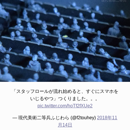
「スタッフロールが流れ始めると、すぐにスマホを
いじるやつ」つくりました。。。
pic.twitter.com/hoTf2fXUe2
— 現代美術二等兵ふじわら (@f2touhey)
2018年11
月14日