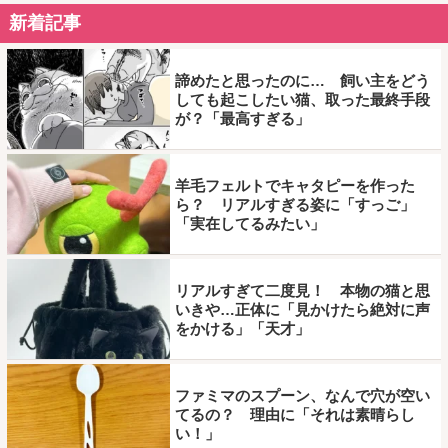
新着記事
諦めたと思ったのに… 飼い主をどう
しても起こしたい猫、取った最終手段
が？「最高すぎる」
羊毛フェルトでキャタピーを作った
ら？ リアルすぎる姿に「すっご」
「実在してるみたい」
リアルすぎて二度見！ 本物の猫と思
いきや…正体に「見かけたら絶対に声
をかける」「天才」
ファミマのスプーン、なんで穴が空い
てるの？ 理由に「それは素晴らし
い！」