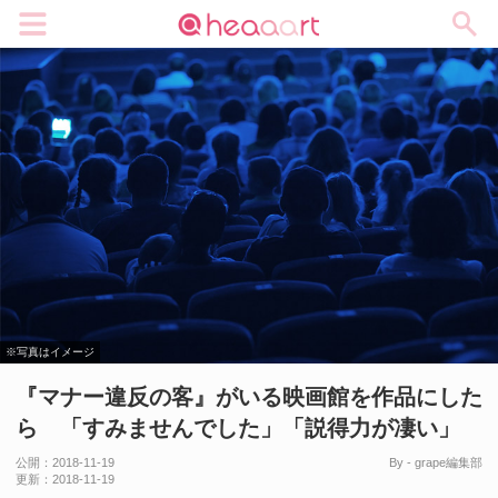
メニュー
※写真はイメージ
『マナー違反の客』がいる映画館を作品にした
ら 「すみませんでした」「説得力が凄い」
公開：
2018-11-19
By - grape編集部
更新：
2018-11-19