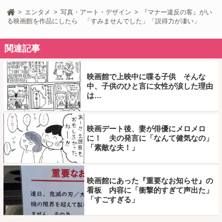
エンタメ
写真・アート・デザイン
『マナー違反の客』がい
る映画館を作品にしたら 「すみませんでした」「説得力が凄い」
関連記事
映画館で上映中に喋る子供 そんな
中、子供のひと言に女性が涙した理由
は…
映画デート後、妻が俳優にメロメロ
に！ 夫の発言に「なんて健気なの」
「素敵な夫！」
映画館にあった『重要なお知らせ』の
看板 内容に「衝撃的すぎて声出た」
「すごすぎる」