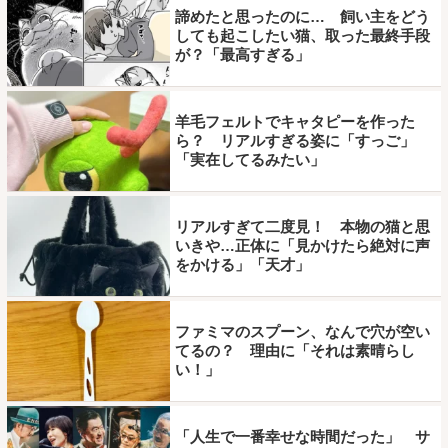
諦めたと思ったのに… 飼い主をどう
しても起こしたい猫、取った最終手段
が？「最高すぎる」
羊毛フェルトでキャタピーを作った
ら？ リアルすぎる姿に「すっご」
「実在してるみたい」
リアルすぎて二度見！ 本物の猫と思
いきや…正体に「見かけたら絶対に声
をかける」「天才」
ファミマのスプーン、なんで穴が空い
てるの？ 理由に「それは素晴らし
い！」
「人生で一番幸せな時間だった」 サ