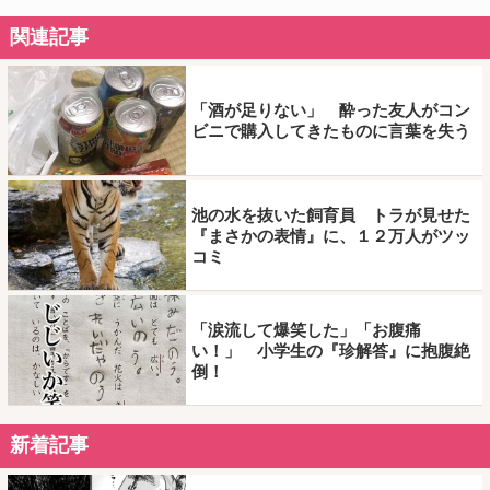
関連記事
「酒が足りない」 酔った友人がコン
ビニで購入してきたものに言葉を失う
池の水を抜いた飼育員 トラが見せた
『まさかの表情』に、１２万人がツッ
コミ
「涙流して爆笑した」「お腹痛
い！」 小学生の『珍解答』に抱腹絶
倒！
新着記事