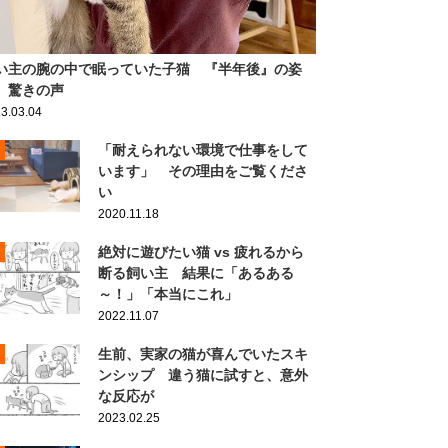
い主の腕の中で眠っていた子猫 『半年後』の姿
、驚きの声
3.03.04
「耐えられない環境で仕事をして
います」 その理由をご覧くださ
い
2020.11.18
絶対に遊びたい猫 vs 疲れるから
断る飼い主 結果に「あるある
～！」「本当にこれ」
2022.11.07
生前、実家の猫が喜んでいたスキ
ンシップ 違う猫に試すと、意外
な反応が
2023.02.25