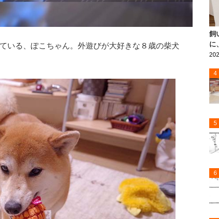
飼
に
ている、ぽこちゃん。外遊びが大好きな８歳の柴犬
202
4
5
6