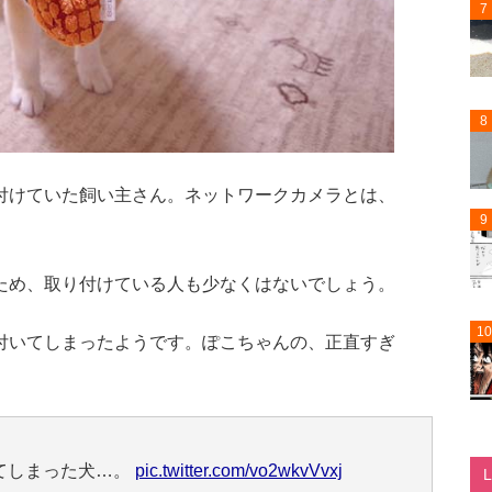
7
8
付けていた飼い主さん。ネットワークカメラとは、
9
。
ため、取り付けている人も少なくはないでしょう。
10
付いてしまったようです。ぽこちゃんの、正直すぎ
てしまった犬…。
pic.twitter.com/vo2wkvVvxj