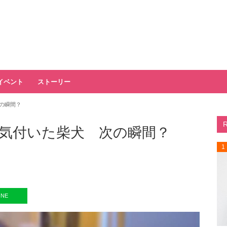
イベント
ストーリー
の瞬間？
気付いた柴犬 次の瞬間？
1
INE