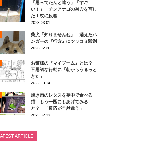
「思ってたんと違う」「すご
い！」 チンアナゴの巣穴を写し
た１枚に反響
2023.03.01
柴犬「知りませんね」 消えたハ
ンガーの『行方』にツッコミ殺到
2023.02.26
お猫様の『マイブーム』とは？
不思議な行動に「朝からうるっと
きた」
2022.10.14
焼き肉のレタスを夢中で食べる
猫 もう一匹にもあげてみる
と？ 「反応が全然違う」
2023.02.23
LATEST ARTICLE