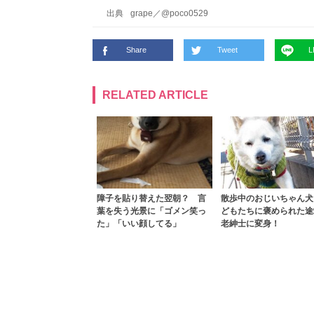
出典
grape
／
@poco0529
Share
Tweet
L
RELATED ARTICLE
障子を貼り替えた翌朝？ 言
散歩中のおじいちゃん犬
葉を失う光景に「ゴメン笑っ
どもたちに褒められた途
た」「いい顔してる」
老紳士に変身！