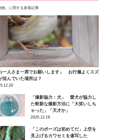
動物」に関する新着記事
お一人さま一席でお願いします」 お行儀よくスズ
が並んでいた場所は？
5.12.20
「撮影協力：犬」 愛犬が協力し
た斬新な撮影方法に「大笑いしち
ゃった」「天才か」
2025.12.19
「このポーズは初めてだ」上空を
見上げるカワセミを連写した