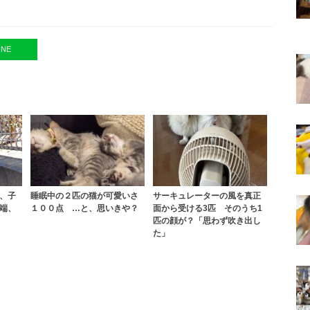
INE
、子
睡眠中の２匹の猫が可愛いさ
サーキュレーターの風を真正
端、
１００点 …と、思いきや？
面から受ける3匹 そのうち1
匹の顔が？「思わず吹き出し
た」