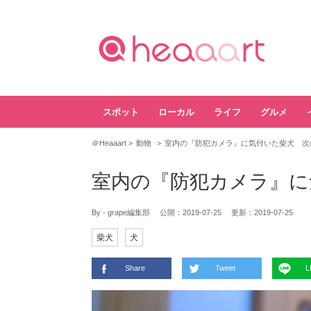
スポット
ローカル
ライフ
グルメ
＠Heaaart
動物
室内の『防犯カメラ』に気付いた柴犬 次
室内の『防犯カメラ』に
By - grape編集部
公開：
2019-07-25
更新：
2019-07-25
柴犬
犬
Share
Tweet
L