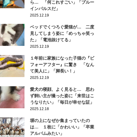
ら… 「何これすごい」「ブルー
インパルスだ」
2025.12.19
ベッドでくつろぐ愛猫が… 二度
見してしまう姿に「めっちゃ笑っ
た」「電池抜けてる」
2025.12.19
１年前に家族になった子猫の『ビ
フォーアフター』に驚き 「なん
て美人に」「脚長い！」
2025.12.19
愛犬の寝顔、よく見ると… 思わ
ず飼い主が撮った姿に「来世はこ
うなりたい」「毎日が幸せな証」
2025.12.18
塀の上になぜか集まっていたの
は… １枚に「かわいい」「卒業
アルバムみたい」