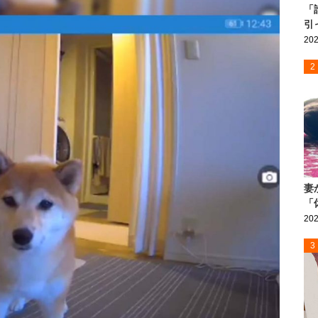
「
引
202
2
妻
「
202
3