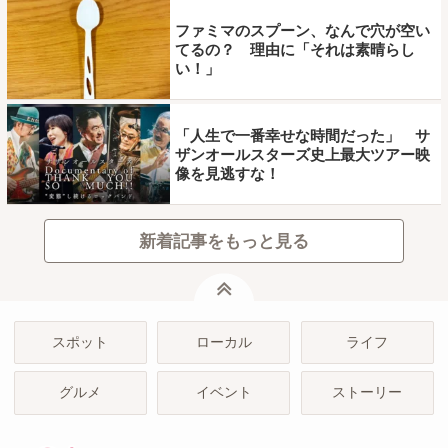
ファミマのスプーン、なんで穴が空い
てるの？ 理由に「それは素晴らし
い！」
「人生で一番幸せな時間だった」 サ
ザンオールスターズ史上最大ツアー映
像を見逃すな！
新着記事をもっと見る
ページトップ
スポット
ローカル
ライフ
グルメ
イベント
ストーリー