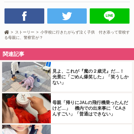
ストーリー
小学校に行きたがらず泣く子供 付き添って登校す
る母親に、警察官が？
関連記事
見よ、これが『魔の２歳児』だ…！
光景に「ごめん爆笑した」「笑うしか
ない」
母親「帰りにJALの飛行機乗ったんだ
けど…」 機内での出来事に「CAさ
んすごい」「普通はできない」