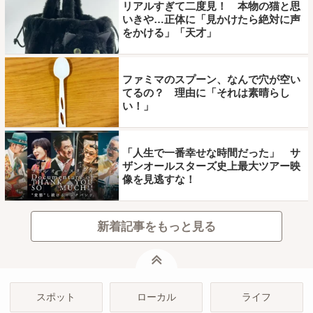
リアルすぎて二度見！ 本物の猫と思
いきや…正体に「見かけたら絶対に声
をかける」「天才」
ファミマのスプーン、なんで穴が空い
てるの？ 理由に「それは素晴らし
い！」
「人生で一番幸せな時間だった」 サ
ザンオールスターズ史上最大ツアー映
像を見逃すな！
新着記事をもっと見る
ページトップ
スポット
ローカル
ライフ