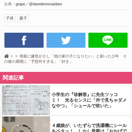
出典：
grape
／
@daredemonaidare
子供
親子
母親に嫌気がさし「他の家の子になりたい」と願った少年 そ
の後の展開に「予想外すぎる」「好き」
関連記事
小学生の『珍解答』に先生ツッコ
ミ！ 光るセンスに「外で見ちゃダメ
なやつ」「シュールで吹いた」
４歳娘が、いたずらで洗濯機にシール
をペタッ！ しかし母親は「おかげで