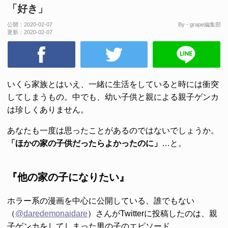
「好き」
公開：
2020-02-07
By - grape編集部
更新：
2020-02-07
いくら家族とはいえ、一緒に生活をしていると時には衝突
してしまうもの。中でも、幼い子供と親による親子ゲンカ
は珍しくありません。
あなたも一度は思ったことがあるのではないでしょうか。
「ほかの家の子供だったらよかったのに」
…と。
『他の家の子になりたい』
ホラー系の漫画を中心に公開している、誰でもない
（
@daredemonaidare
）さんがTwitterに投稿したのは、親
子ゲンカをしてしまった男の子のエピソード。