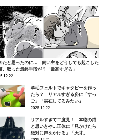
めたと思ったのに… 飼い主をどうしても起こした
猫、取った最終手段が？「最高すぎる」
5.12.22
羊毛フェルトでキャタピーを作っ
たら？ リアルすぎる姿に「すっ
ご」「実在してるみたい」
2025.12.22
リアルすぎて二度見！ 本物の猫
と思いきや…正体に「見かけたら
絶対に声をかける」「天才」
2025.12.21