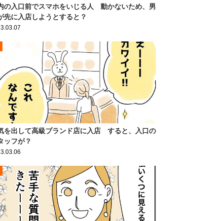
内の入口前でスマホをいじる人 動かないため、男
が先に入店しようとすると？
3.03.07
気を出して高級ブランド店に入店 すると、入口の
タッフが？
3.03.06