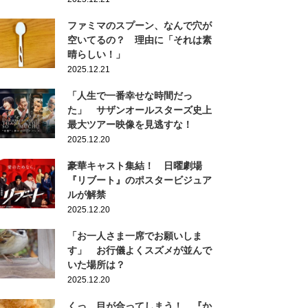
ファミマのスプーン、なんで穴が
空いてるの？ 理由に「それは素
晴らしい！」
2025.12.21
「人生で一番幸せな時間だっ
た」 サザンオールスターズ史上
最大ツアー映像を見逃すな！
2025.12.20
豪華キャスト集結！ 日曜劇場
『リブート』のポスタービジュア
ルが解禁
2025.12.20
「お一人さま一席でお願いしま
す」 お行儀よくスズメが並んで
いた場所は？
2025.12.20
くっ…目が合ってしまう！ 『か