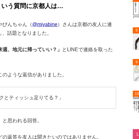
という質問に京都人は…
やびんちゃん（
@miyabine
）さんは京都の友人に連
8
稿し、話題となりました。
来週、地元に帰っていい？」
とLINEで連絡を取った
9
このような返信がありました。
10
クとティッシュ足りてる？」
」と思われる回答。
どの返答を友人は聞きたいのではありません。