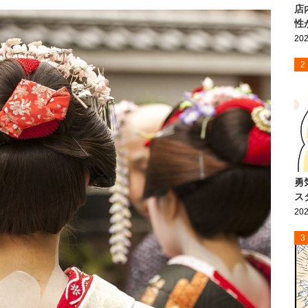
店
性
202
2
勇
ス
202
3