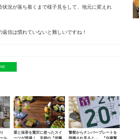
染状況が落ち着くまで様子見をして、地元に変えれ
の返信は慣れていないと難しいですね！
INE
り
栗と抹茶を贅沢に使ったスイ
警察からナンバープレートを
ール
ーツが登場！ 京都の『伊藤
指摘され見ると… 『自粛警