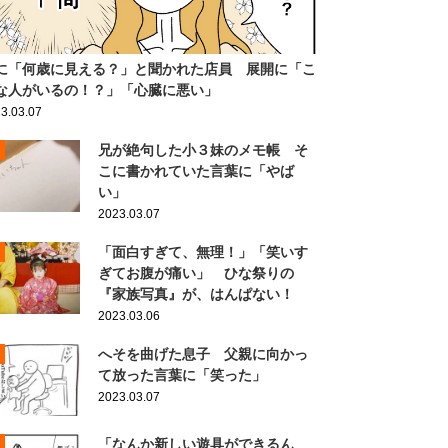
に「何歳に見える？」と聞かれた店員 展開に「こ
な人がいるの！？」「心臓に悪い」
3.03.07
兄が絶句した小３妹のメモ帳 そ
こに書かれていた言葉に「やば
い」
2023.03.07
「面白すぎて、無理！」「笑いす
ぎてお腹が痛い」 ひな祭りの
『家族写真』が、はんぱない！
2023.03.06
へそを曲げた息子 父親に向かっ
て放った言葉に「笑った」
2023.03.07
「なんか新しい遊具ができるん