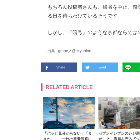
もちろん投稿者さんも、帰省を中止。感
る日を待ちわびているそうです。
しかし、『暗号』のような京都ならでは
出典
grape
／
@miyabine
Share
Tweet
L
RELATED ARTICLE
「パッと見分からない」「ま
セブンイレブンのレジ周
さか…」 一枚の風景写真に
が…？ 店員を守る『シ