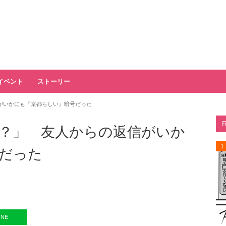
イベント
ストーリー
がいかにも『京都らしい』暗号だった
？」 友人からの返信がいか
1
だった
INE