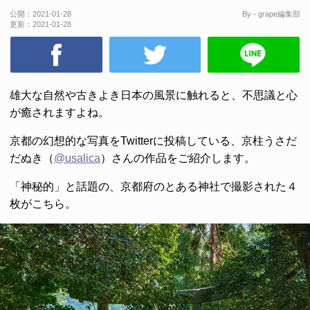
公開：
2021-01-28
By - grape編集部
更新：
2021-01-28
雄大な自然や古きよき日本の風景に触れると、不思議と心
が癒されますよね。
京都の幻想的な写真をTwitterに投稿している、京柱うさだ
だぬき（
@usalica
）さんの作品をご紹介します。
「神秘的」と話題の、京都府のとある神社で撮影された４
枚がこちら。