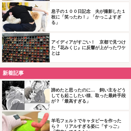
息子の１００日記念 夫が撮影した１
枚に「笑ったわ！」「かっこよすぎ
る」
アイディアがすごい！ 京都で見つけ
た『花みくじ』に反響が上がったワケ
とは
新着記事
諦めたと思ったのに… 飼い主をどう
しても起こしたい猫、取った最終手段
が？「最高すぎる」
羊毛フェルトでキャタピーを作った
ら？ リアルすぎる姿に「すっご」