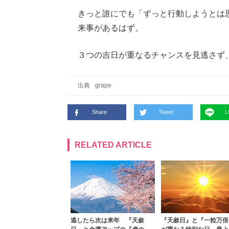
きっと誰にでも「ずっと行動しようとは
来事があるはず。
３つの吉日が重なるチャンスを見逃さず
出典
grape
Share
Tweet
L
RELATED ARTICLE
逃したら次は来年 『天赦
『天赦日』と『一粒万倍