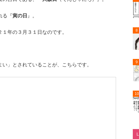
れる『
寅の日
』。
8
２１年の３月３１日なのです。
9
よい」とされていることが、こちらです。
10