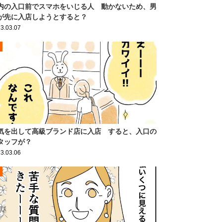
内の入口前でスマホをいじる人 動かないため、男
が先に入店しようとすると？
3.03.07
気を出して高級ブランド店に入店 すると、入口の
タッフが？
3.03.06