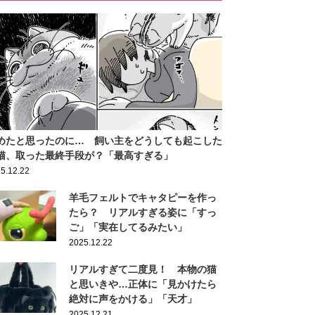
めたと思ったのに… 飼い主をどうしても起こした
猫、取った最終手段が？「最高すぎる」
5.12.22
羊毛フェルトでキャタピーを作っ
たら？ リアルすぎる姿に「すっ
ご」「実在してるみたい」
2025.12.22
リアルすぎて二度見！ 本物の猫
と思いきや…正体に「見かけたら
絶対に声をかける」「天才」
2025.12.21