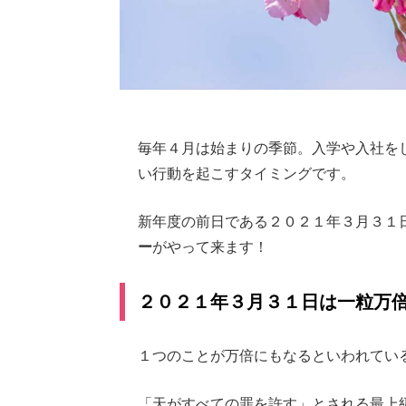
毎年４月は始まりの季節。入学や入社を
い行動を起こすタイミングです。
新年度の前日である２０２１年３月３１
ー
がやって来ます！
２０２１年３月３１日は一粒万
１つのことが万倍にもなるといわれてい
「天がすべての罪を許す」とされる最上