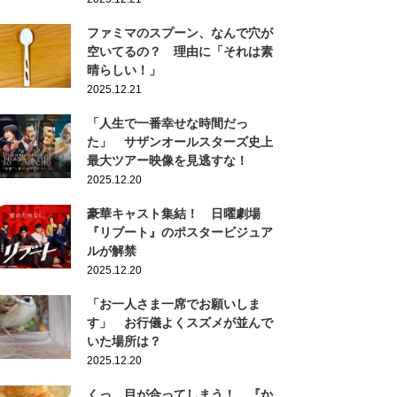
ファミマのスプーン、なんで穴が
空いてるの？ 理由に「それは素
晴らしい！」
2025.12.21
「人生で一番幸せな時間だっ
た」 サザンオールスターズ史上
最大ツアー映像を見逃すな！
2025.12.20
豪華キャスト集結！ 日曜劇場
『リブート』のポスタービジュア
ルが解禁
2025.12.20
「お一人さま一席でお願いしま
す」 お行儀よくスズメが並んで
いた場所は？
2025.12.20
くっ…目が合ってしまう！ 『か