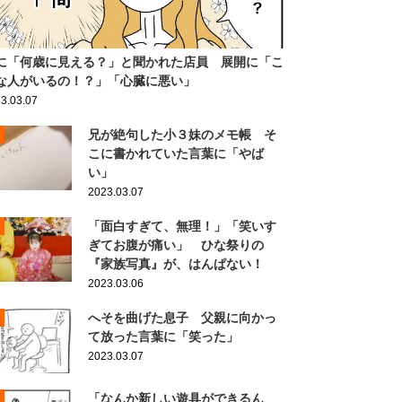
に「何歳に見える？」と聞かれた店員 展開に「こ
な人がいるの！？」「心臓に悪い」
3.03.07
兄が絶句した小３妹のメモ帳 そ
こに書かれていた言葉に「やば
い」
2023.03.07
「面白すぎて、無理！」「笑いす
ぎてお腹が痛い」 ひな祭りの
『家族写真』が、はんぱない！
2023.03.06
へそを曲げた息子 父親に向かっ
て放った言葉に「笑った」
2023.03.07
「なんか新しい遊具ができるん