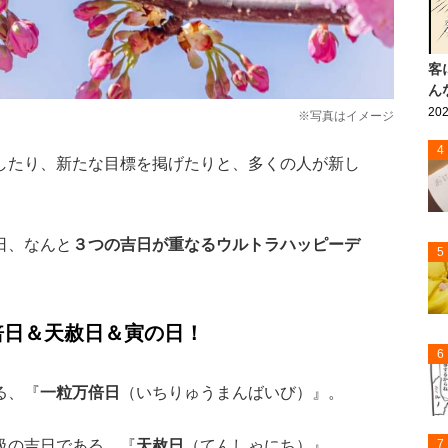
客
ん
202
※写真はイメージ
4
したり、新たな目標を掲げたりと、多くの人が新し
日、なんと
３つの吉日が重なるウルトラハッピーデ
5
倍日＆天赦日＆寅の日！
6
る、『
一粒万倍日
（いちりゅうまんばいび）』。
級の吉日である、『
天赦日
（てんしゃにち）』。
7