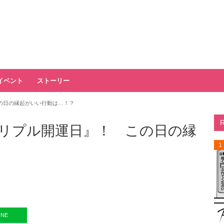
イベント
ストーリー
の日の縁起がいい行動は…！？
リプル開運日』！ この日の縁
1
INE