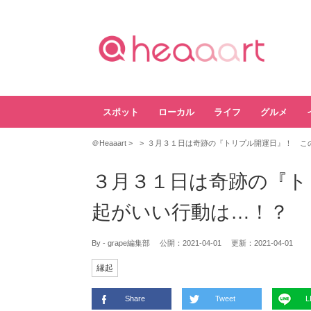
スポット
ローカル
ライフ
グルメ
＠Heaaart
３月３１日は奇跡の『トリプル開運日』！ こ
３月３１日は奇跡の『ト
起がいい行動は…！？
By - grape編集部
公開：
2021-04-01
更新：
2021-04-01
縁起
Share
Tweet
L