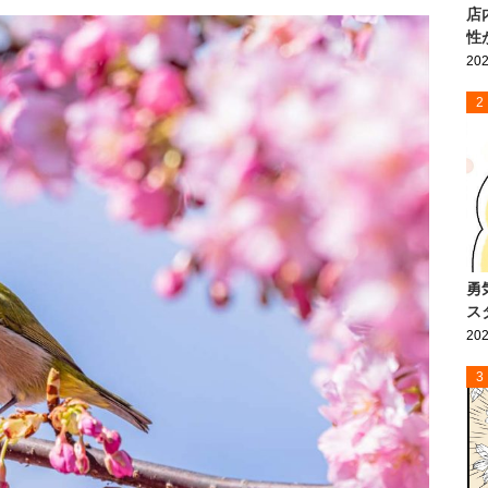
店
性
202
2
勇
ス
202
3