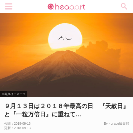
メニュー
※写真はイメージ
９月１３日は２０１８年最高の日 『天赦日』
と『一粒万倍日』に重ねて…
公開：
2018-09-13
By - grape編集部
更新：
2018-09-13