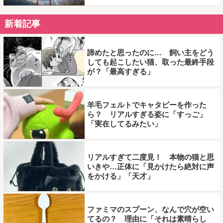
新着記事
諦めたと思ったのに… 飼い主をどう
しても起こしたい猫、取った最終手段
が？「最高すぎる」
羊毛フェルトでキャタピーを作った
ら？ リアルすぎる姿に「すっご」
「実在してるみたい」
リアルすぎて二度見！ 本物の猫と思
いきや…正体に「見かけたら絶対に声
をかける」「天才」
ファミマのスプーン、なんで穴が空い
てるの？ 理由に「それは素晴らし