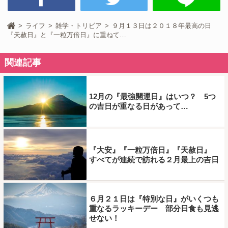
ライフ
雑学・トリビア
９月１３日は２０１８年最高の日
『天赦日』と『一粒万倍日』に重ねて…
関連記事
12月の『最強開運日』はいつ？ 5つ
の吉日が重なる日があって…
『大安』『一粒万倍日』『天赦日』
すべてが連続で訪れる２月最上の吉日
６月２１日は『特別な日』がいくつも
重なるラッキーデー 部分日食も見逃
せない！