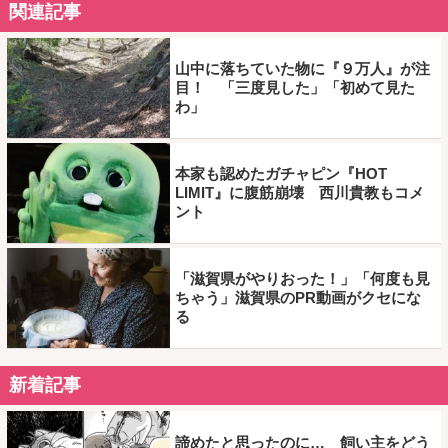
関連記事
山中に落ちていた物に『９万人』が注
目！ 「三度見した」「初めて見た
わ」
本家も認めたガチャピン『HOT
LIMIT』に腹筋崩壊 西川貴教もコメ
ント
「滋賀県がやりおった！」「何度も見
ちゃう」滋賀県のPR動画がクセにな
る
新着記事
諦めたと思ったのに… 飼い主をどう