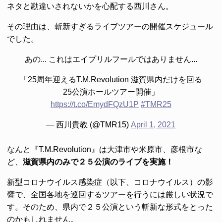
ネタと勘違いされないかを心配する西川さん。
その理由は、斬新すぎるライブツアーの開催スケジュール
でした。
あの... これはエイプリルフールではありません...
「25周年迎えるT.M.Revolution 滋賀県内だけを回る
25公演ホールツアー開催」
https://t.co/EmydFQzU1P
#TMR25
— 西川貴教 (@TMR15)
April 1, 2021
なんと『T.M.Revolution』は大津市や米原市、彦根市な
ど、
滋賀県内のみで２５公演のライブを実施！
新型コロナウイルス感染症（以下、コロナウイルス）の影
響で、全国各地を巡回するツアーを行うには厳しい状況で
す。そのため、県内で２５公演という斬新な形式をとった
のかもしれません。