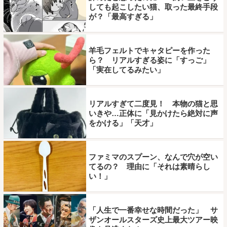
しても起こしたい猫、取った最終手段
が？「最高すぎる」
羊毛フェルトでキャタピーを作った
ら？ リアルすぎる姿に「すっご」
「実在してるみたい」
リアルすぎて二度見！ 本物の猫と思
いきや…正体に「見かけたら絶対に声
をかける」「天才」
ファミマのスプーン、なんで穴が空い
てるの？ 理由に「それは素晴らし
い！」
「人生で一番幸せな時間だった」 サ
ザンオールスターズ史上最大ツアー映