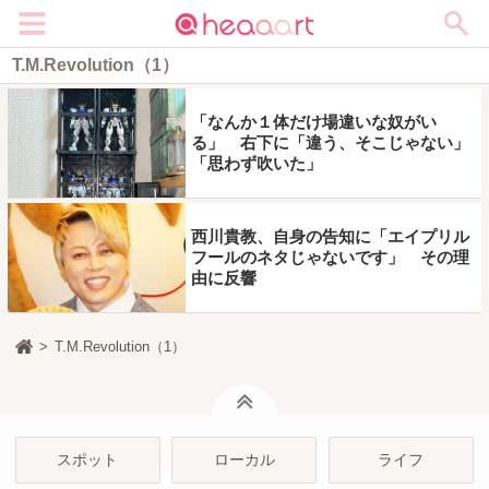
メニュー
T.M.Revolution（1）
「なんか１体だけ場違いな奴がい
る」 右下に「違う、そこじゃない」
「思わず吹いた」
西川貴教、自身の告知に「エイプリル
フールのネタじゃないです」 その理
由に反響
T.M.Revolution（1）
ページトップ
スポット
ローカル
ライフ