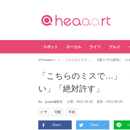
スポット
ローカル
ライフ
グルメ
＠Heaaart
「こちらのミスで…」 宅配ピザの謝罪に「か
「こちらのミスで…」 
い」「絶対許す」
By - grape編集部
公開：
2021-05-29
更新：
2021-05-29
ピザ
宅配
手紙
Share
Tweet
L