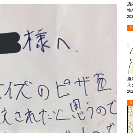
店
性
202
2
勇
ス
202
3