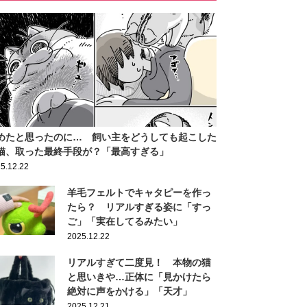
めたと思ったのに… 飼い主をどうしても起こした
猫、取った最終手段が？「最高すぎる」
5.12.22
羊毛フェルトでキャタピーを作っ
たら？ リアルすぎる姿に「すっ
ご」「実在してるみたい」
2025.12.22
リアルすぎて二度見！ 本物の猫
と思いきや…正体に「見かけたら
絶対に声をかける」「天才」
2025.12.21