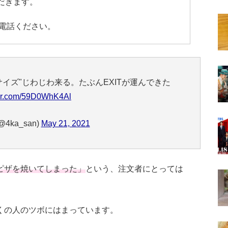
だきます。
電話ください。
イズ"じわじわ来る。たぶんEXITが運んできた
tter.com/59D0WhK4Al
4ka_san)
May 21, 2021
ピザを焼いてしまった」
という、注文者にとっては
くの人のツボにはまっています。