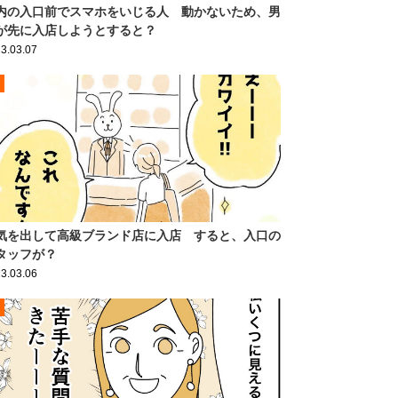
内の入口前でスマホをいじる人 動かないため、男
が先に入店しようとすると？
3.03.07
気を出して高級ブランド店に入店 すると、入口の
タッフが？
3.03.06