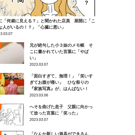
に「何歳に見える？」と聞かれた店員 展開に「こ
な人がいるの！？」「心臓に悪い」
3.03.07
兄が絶句した小３妹のメモ帳 そ
こに書かれていた言葉に「やば
い」
2023.03.07
「面白すぎて、無理！」「笑いす
ぎてお腹が痛い」 ひな祭りの
『家族写真』が、はんぱない！
2023.03.06
へそを曲げた息子 父親に向かっ
て放った言葉に「笑った」
2023.03.07
「なんか新しい遊具ができるん