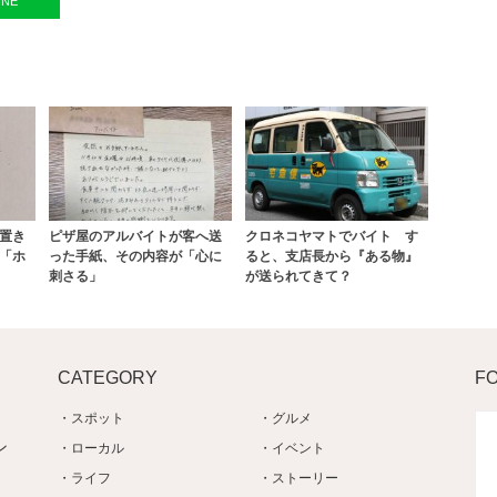
INE
置き
ピザ屋のアルバイトが客へ送
クロネコヤマトでバイト す
「ホ
った手紙、その内容が「心に
ると、支店長から『ある物』
刺さる」
が送られてきて？
CATEGORY
F
スポット
グルメ
ン
ローカル
イベント
ライフ
ストーリー