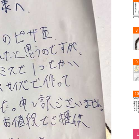
8
9
10