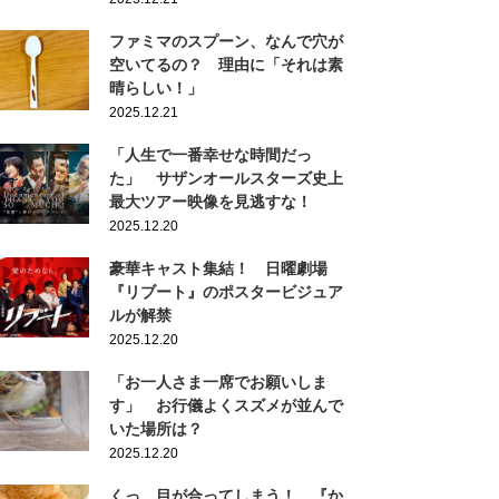
ファミマのスプーン、なんで穴が
空いてるの？ 理由に「それは素
晴らしい！」
2025.12.21
「人生で一番幸せな時間だっ
た」 サザンオールスターズ史上
最大ツアー映像を見逃すな！
2025.12.20
豪華キャスト集結！ 日曜劇場
『リブート』のポスタービジュア
ルが解禁
2025.12.20
「お一人さま一席でお願いしま
す」 お行儀よくスズメが並んで
いた場所は？
2025.12.20
くっ…目が合ってしまう！ 『か