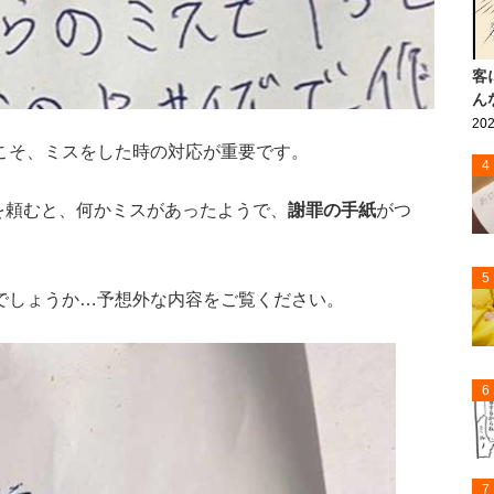
客
ん
202
こそ、ミスをした時の対応が重要です。
4
を頼むと、何かミスがあったようで、
謝罪の手紙
がつ
5
でしょうか…予想外な内容をご覧ください。
6
7