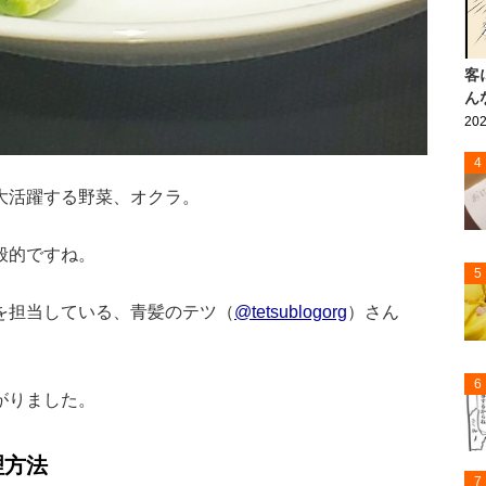
客
ん
202
4
大活躍する野菜、オクラ。
般的ですね。
5
を担当している、青髪のテツ（
@tetsublogorg
）さん
6
がりました。
理方法
7