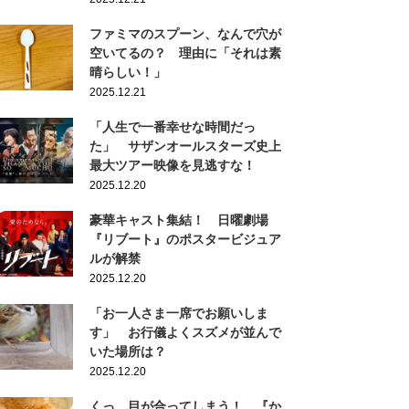
ファミマのスプーン、なんで穴が
空いてるの？ 理由に「それは素
晴らしい！」
2025.12.21
「人生で一番幸せな時間だっ
た」 サザンオールスターズ史上
最大ツアー映像を見逃すな！
2025.12.20
豪華キャスト集結！ 日曜劇場
『リブート』のポスタービジュア
ルが解禁
2025.12.20
「お一人さま一席でお願いしま
す」 お行儀よくスズメが並んで
いた場所は？
2025.12.20
くっ…目が合ってしまう！ 『か