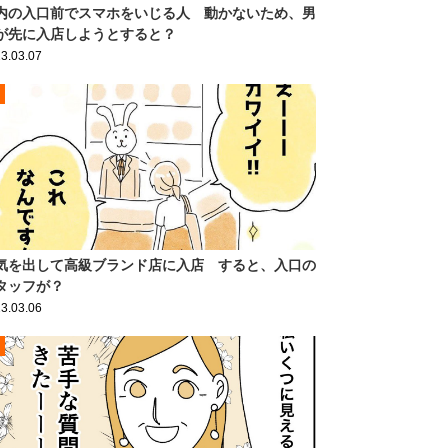
内の入口前でスマホをいじる人 動かないため、男
が先に入店しようとすると？
3.03.07
気を出して高級ブランド店に入店 すると、入口の
タッフが？
3.03.06