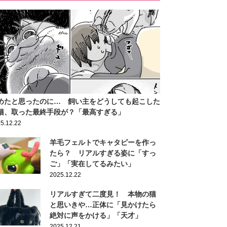
めたと思ったのに… 飼い主をどうしても起こした
猫、取った最終手段が？「最高すぎる」
5.12.22
羊毛フェルトでキャタピーを作っ
たら？ リアルすぎる姿に「すっ
ご」「実在してるみたい」
2025.12.22
リアルすぎて二度見！ 本物の猫
と思いきや…正体に「見かけたら
絶対に声をかける」「天才」
2025.12.21