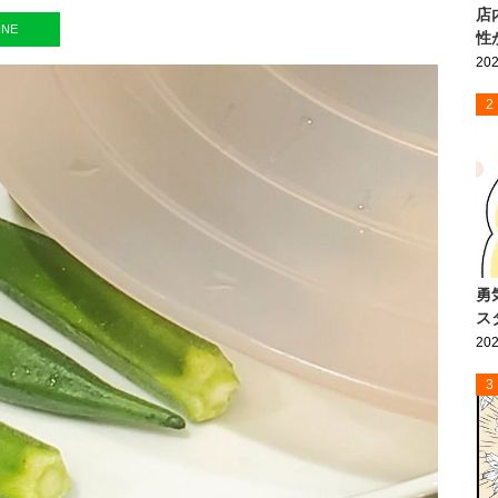
店
INE
性
202
2
勇
ス
202
3