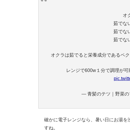
オ
茹でな
茹でな
茹でな
オクラは茹でると栄養成分であるペク
レンジで600w１分で調理が
pic.twi
— 青髪のテツ｜野菜のプロ (
確かに電子レンジなら、暑い日にお湯を
すね。