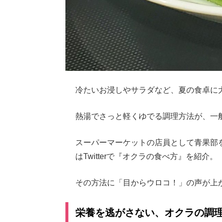
冷たいお浸しやサラダなど、夏の食卓に
熱湯でさっと軽くゆでる調理方法が、一
スーパーマーケットの店員として青果部
はTwitterで『オクラの食べ方』を紹介。
その方法に「目からウロコ！」の声が上
栄養を逃がさない、オクラの調