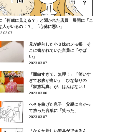
に「何歳に見える？」と聞かれた店員 展開に「こ
な人がいるの！？」「心臓に悪い」
3.03.07
兄が絶句した小３妹のメモ帳 そ
こに書かれていた言葉に「やば
い」
2023.03.07
「面白すぎて、無理！」「笑いす
ぎてお腹が痛い」 ひな祭りの
『家族写真』が、はんぱない！
2023.03.06
へそを曲げた息子 父親に向かっ
て放った言葉に「笑った」
2023.03.07
「なんか新しい遊具ができるん