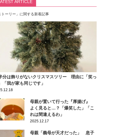
LATEST ARTICLE
ストーリー」に関する新着記事
半分は飾りがないクリスマスツリー 理由に「笑っ
」「我が家も同じです」
5.12.18
母親が置いて行った『厚揚げ』
よく見ると…？「爆笑した」「こ
れは間違えるわ」
2025.12.17
母親「義母が天才だった」 息子