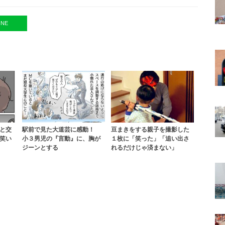
INE
と交
駅前で見た大道芸に感動！
豆まきをする親子を撮影した
笑い
小３男児の『言動』に、胸が
１枚に「笑った」「追い出さ
ジーンとする
れるだけじゃ済まない」