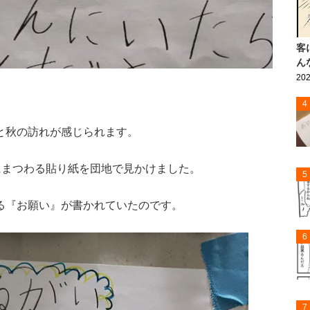
客
ん
202
4
と秋の訪れが感じられます。
にまつわる貼り紙を団地で見かけました。
5
る『お願い』が書かれていたのです。
6
7