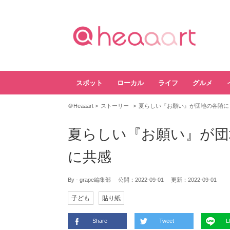
スポット
ローカル
ライフ
グルメ
＠Heaaart
ストーリー
夏らしい『お願い』が団地の各階に
夏らしい『お願い』が団
に共感
By - grape編集部
公開：
2022-09-01
更新：
2022-09-01
子ども
貼り紙
Share
Tweet
L