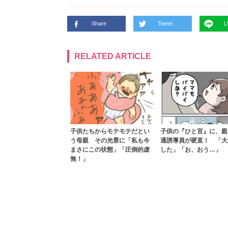
Share
Tweet
L
RELATED ARTICLE
子供たちからモテモテだとい
子供の『ひと言』に、親
う母親 その光景に「私も今
通誘導員が硬直！ 「大
まさにこの状態」「圧倒的虚
した」「お、おう…」
無！」