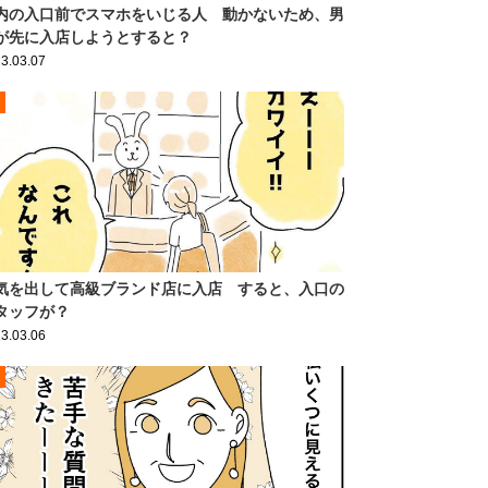
内の入口前でスマホをいじる人 動かないため、男
が先に入店しようとすると？
3.03.07
気を出して高級ブランド店に入店 すると、入口の
タッフが？
3.03.06