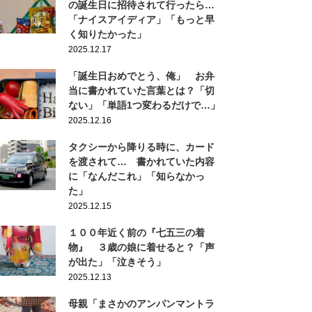
の誕生日に招待されて行ったら…
「ナイスアイディア」「もっと早
く知りたかった」
2025.12.17
「誕生日おめでとう、俺」 お弁
当に書かれていた言葉とは？「切
ない」「単語1つ変わるだけで…」
2025.12.16
タクシーから降りる時に、カード
を渡されて… 書かれていた内容
に「なんだこれ」「知らなかっ
た」
2025.12.15
１００年近く前の『七五三の着
物』 ３歳の娘に着せると？「声
が出た」「泣きそう」
2025.12.13
母親「まさかのアンパンマントラ