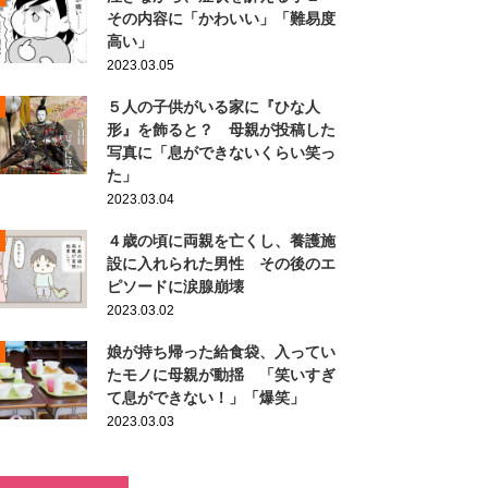
その内容に「かわいい」「難易度
高い」
2023.03.05
５人の子供がいる家に『ひな人
形』を飾ると？ 母親が投稿した
写真に「息ができないくらい笑っ
た」
2023.03.04
４歳の頃に両親を亡くし、養護施
設に入れられた男性 その後のエ
ピソードに涙腺崩壊
2023.03.02
娘が持ち帰った給食袋、入ってい
たモノに母親が動揺 「笑いすぎ
て息ができない！」「爆笑」
2023.03.03