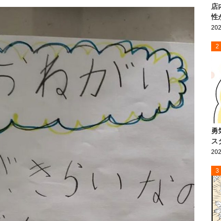
店
性
202
2
勇
ス
202
3