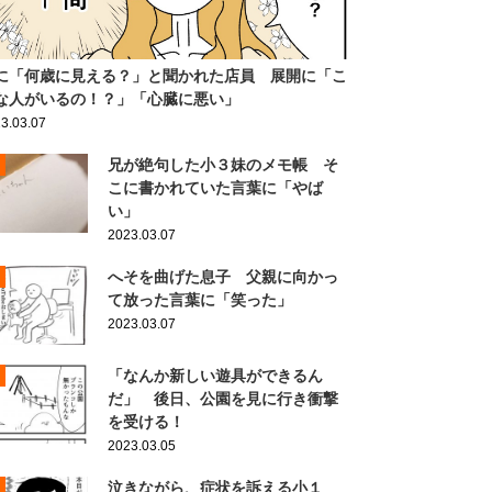
に「何歳に見える？」と聞かれた店員 展開に「こ
な人がいるの！？」「心臓に悪い」
3.03.07
兄が絶句した小３妹のメモ帳 そ
こに書かれていた言葉に「やば
い」
2023.03.07
へそを曲げた息子 父親に向かっ
て放った言葉に「笑った」
2023.03.07
「なんか新しい遊具ができるん
だ」 後日、公園を見に行き衝撃
を受ける！
2023.03.05
泣きながら、症状を訴える小１