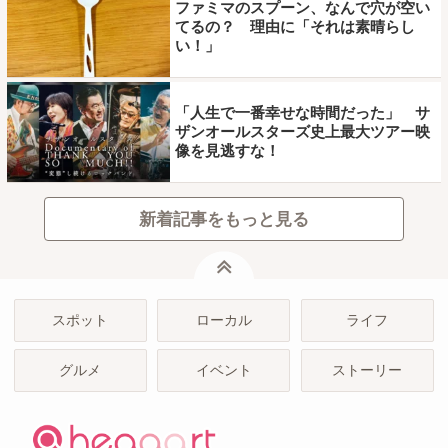
ファミマのスプーン、なんで穴が空い
てるの？ 理由に「それは素晴らし
い！」
「人生で一番幸せな時間だった」 サ
ザンオールスターズ史上最大ツアー映
像を見逃すな！
新着記事をもっと見る
ページトップ
スポット
ローカル
ライフ
グルメ
イベント
ストーリー