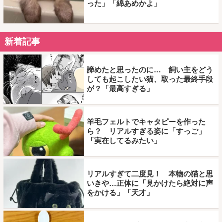
った」「綿あめかよ」
新着記事
諦めたと思ったのに… 飼い主をどう
しても起こしたい猫、取った最終手段
が？「最高すぎる」
羊毛フェルトでキャタピーを作った
ら？ リアルすぎる姿に「すっご」
「実在してるみたい」
リアルすぎて二度見！ 本物の猫と思
いきや…正体に「見かけたら絶対に声
をかける」「天才」