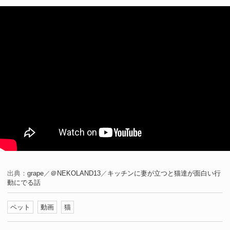
出典：
grape
／
＠NEKOLAND13
／
キッチンに妻が立つと猫達が面白い行
動にでる話
ペット
動画
猫