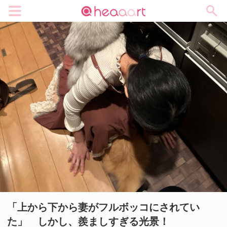
メニュー
「上から下から妻がフルボッコにされてい
た」 しかし、羨ましすぎる光景！