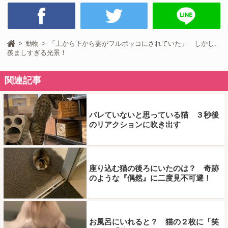
動物
「上から下から妻がフルボッコにされていた」 しかし、
羨ましすぎる光景！
関連記事
バレていないと思っている猫 ３秒後
のリアクションに吹き出す
座り込む猫の後ろにいたのは？ 奇跡
のような『偶然』に二度見不可避！
お風呂にいれると？ 猫の２枚に「笑