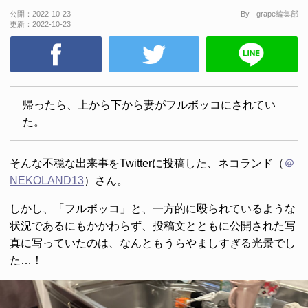
公開：
2022-10-23
By - grape編集部
更新：
2022-10-23
帰ったら、上から下から妻がフルボッコにされてい
た。
そんな不穏な出来事をTwitterに投稿した、ネコランド（
＠
NEKOLAND13
）さん。
しかし、「フルボッコ」と、一方的に殴られているような
状況であるにもかかわらず、投稿文とともに公開された写
真に写っていたのは、なんともうらやましすぎる光景でし
た…！