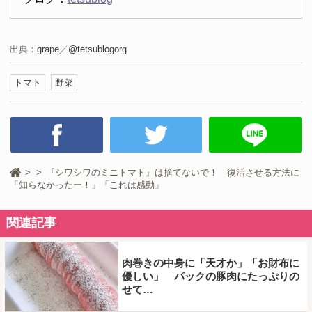
出典：
grape
／
@tetsublogorg
トマト
野菜
『シワシワのミニトマト』は捨てないで！ 復活させる方法に
「知らなかったー！」「これは感動」
関連記事
肉巻きの中身に「天才か」「お財布に
優しい」 パックの豚肉にたっぷりの
せて…