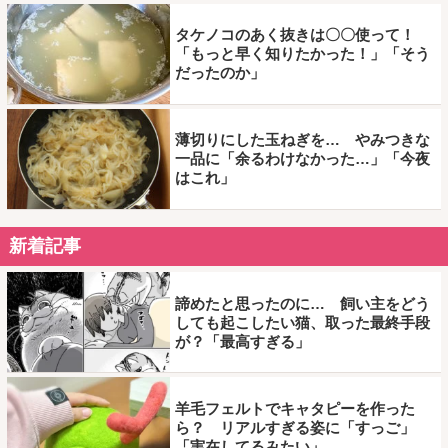
タケノコのあく抜きは〇〇使って！
「もっと早く知りたかった！」「そう
だったのか」
薄切りにした玉ねぎを… やみつきな
一品に「余るわけなかった…」「今夜
はこれ」
新着記事
諦めたと思ったのに… 飼い主をどう
しても起こしたい猫、取った最終手段
が？「最高すぎる」
羊毛フェルトでキャタピーを作った
ら？ リアルすぎる姿に「すっご」
「実在してるみたい」