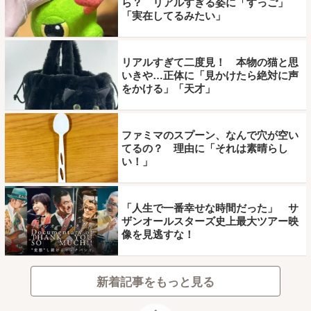
ら？ リアルすぎる姿に「すっご」
「実在してるみたい」
リアルすぎて二度見！ 本物の猫と思
いきや…正体に「見かけたら絶対に声
をかける」「天才」
ファミマのスプーン、なんで穴が空い
てるの？ 理由に「それは素晴らし
い！」
「人生で一番幸せな時間だった」 サ
ザンオールスターズ史上最大ツアー映
像を見逃すな！
新着記事をもっと見る
ページトップ