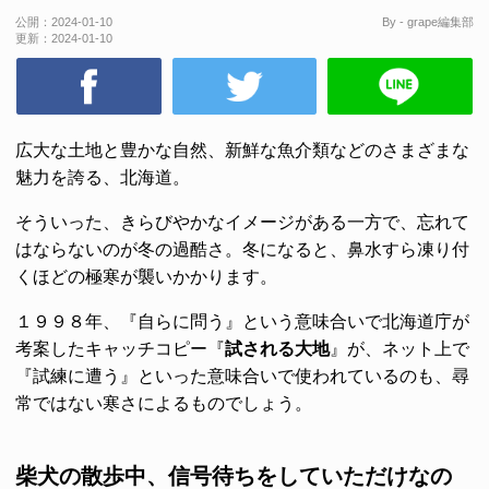
公開：
2024-01-10
By - grape編集部
更新：
2024-01-10
広大な土地と豊かな自然、新鮮な魚介類などのさまざまな
魅力を誇る、北海道。
そういった、きらびやかなイメージがある一方で、忘れて
はならないのが冬の過酷さ。冬になると、鼻水すら凍り付
くほどの極寒が襲いかかります。
１９９８年、『自らに問う』という意味合いで北海道庁が
考案したキャッチコピー『
試される大地
』が、ネット上で
『試練に遭う』といった意味合いで使われているのも、尋
常ではない寒さによるものでしょう。
柴犬の散歩中、信号待ちをしていただけなの