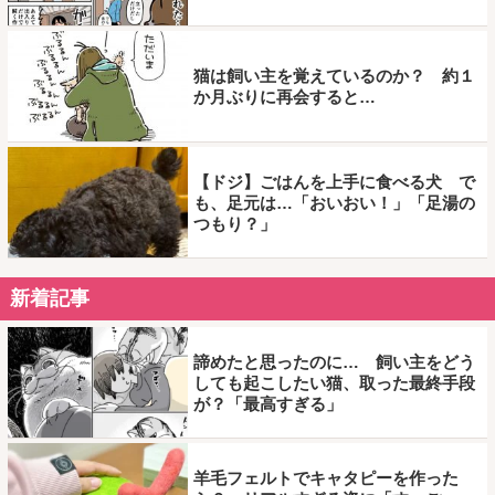
猫は飼い主を覚えているのか？ 約１
か月ぶりに再会すると…
【ドジ】ごはんを上手に食べる犬 で
も、足元は…「おいおい！」「足湯の
つもり？」
新着記事
諦めたと思ったのに… 飼い主をどう
しても起こしたい猫、取った最終手段
が？「最高すぎる」
羊毛フェルトでキャタピーを作った