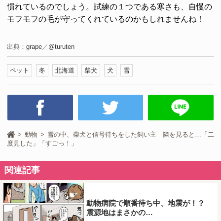
慣れているのでしょう。試練の１つである寒さも、自慢の
モフモフの毛が守ってくれているのかもしれませんね！
出典：
grape
／
@turuten
ペット
冬
北海道
柴犬
犬
雪
動物
雪の中、柴犬と信号待ちをした飼い主 隣を見ると…「二
度見した」「すごっ！」
関連記事
動物病院で順番待ち中、地震が！？
震源地はまさかの…