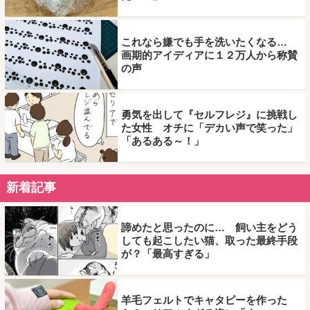
これなら嫌でも手を洗いたくなる…
画期的アイディアに１２万人から称賛
の声
勇気を出して『セルフレジ』に挑戦し
た女性 オチに「デカい声で笑った」
「あるある～！」
新着記事
諦めたと思ったのに… 飼い主をどう
しても起こしたい猫、取った最終手段
が？「最高すぎる」
羊毛フェルトでキャタピーを作った