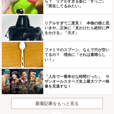
ら？ リアルすぎる姿に「すっご」
「実在してるみたい」
リアルすぎて二度見！ 本物の猫と思
いきや…正体に「見かけたら絶対に声
をかける」「天才」
ファミマのスプーン、なんで穴が空い
てるの？ 理由に「それは素晴らし
い！」
「人生で一番幸せな時間だった」 サ
ザンオールスターズ史上最大ツアー映
像を見逃すな！
新着記事をもっと見る
ページトップ