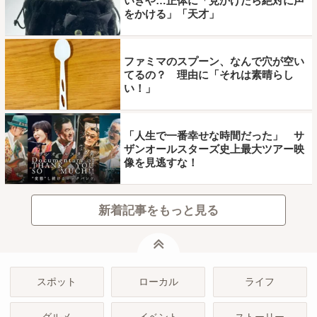
いきや…正体に「見かけたら絶対に声
をかける」「天才」
ファミマのスプーン、なんで穴が空い
てるの？ 理由に「それは素晴らし
い！」
「人生で一番幸せな時間だった」 サ
ザンオールスターズ史上最大ツアー映
像を見逃すな！
新着記事をもっと見る
ページトップ
スポット
ローカル
ライフ