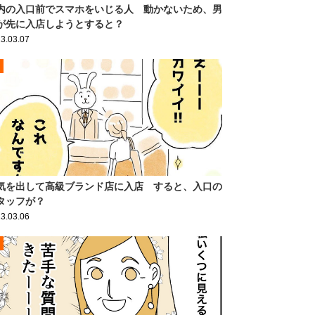
内の入口前でスマホをいじる人 動かないため、男
が先に入店しようとすると？
3.03.07
気を出して高級ブランド店に入店 すると、入口の
タッフが？
3.03.06