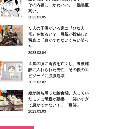
その内容に「かわいい」「難易度
高い」
2023.03.05
５人の子供がいる家に『ひな人
形』を飾ると？ 母親が投稿した
写真に「息ができないくらい笑っ
た」
2023.03.04
４歳の頃に両親を亡くし、養護施
設に入れられた男性 その後のエ
ピソードに涙腺崩壊
2023.03.02
娘が持ち帰った給食袋、入ってい
たモノに母親が動揺 「笑いすぎ
て息ができない！」「爆笑」
2023.03.03