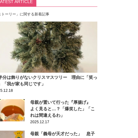
LATEST ARTICLE
ストーリー」に関する新着記事
半分は飾りがないクリスマスツリー 理由に「笑っ
」「我が家も同じです」
5.12.18
母親が置いて行った『厚揚げ』
よく見ると…？「爆笑した」「こ
れは間違えるわ」
2025.12.17
母親「義母が天才だった」 息子