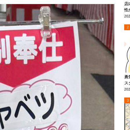
店
性
202
2
勇
ス
202
3