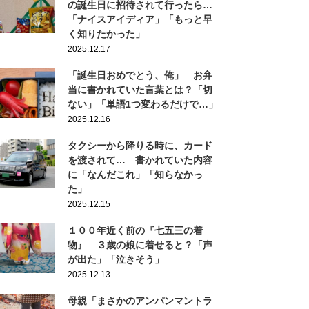
の誕生日に招待されて行ったら…
「ナイスアイディア」「もっと早
く知りたかった」
2025.12.17
「誕生日おめでとう、俺」 お弁
当に書かれていた言葉とは？「切
ない」「単語1つ変わるだけで…」
2025.12.16
タクシーから降りる時に、カード
を渡されて… 書かれていた内容
に「なんだこれ」「知らなかっ
た」
2025.12.15
１００年近く前の『七五三の着
物』 ３歳の娘に着せると？「声
が出た」「泣きそう」
2025.12.13
母親「まさかのアンパンマントラ