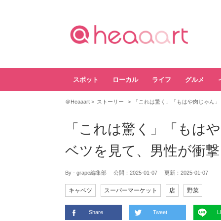
スポット
ローカル
ライフ
グルメ
＠Heaaart
ストーリー
「これは驚く」「もはや肉じゃん」
「これは驚く」「もはや
ベツを見て、男性が衝撃
By - grape編集部
公開：
2025-01-07
更新：
2025-01-07
キャベツ
スーパーマーケット
店
野菜
Share
Tweet
L