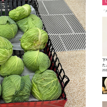
「
下
た
202