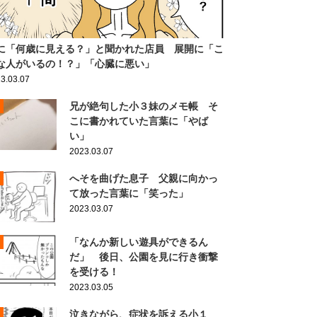
に「何歳に見える？」と聞かれた店員 展開に「こ
な人がいるの！？」「心臓に悪い」
3.03.07
兄が絶句した小３妹のメモ帳 そ
こに書かれていた言葉に「やば
い」
2023.03.07
へそを曲げた息子 父親に向かっ
て放った言葉に「笑った」
2023.03.07
「なんか新しい遊具ができるん
だ」 後日、公園を見に行き衝撃
を受ける！
2023.03.05
泣きながら、症状を訴える小１