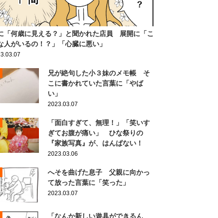
に「何歳に見える？」と聞かれた店員 展開に「こ
な人がいるの！？」「心臓に悪い」
3.03.07
兄が絶句した小３妹のメモ帳 そ
こに書かれていた言葉に「やば
い」
2023.03.07
「面白すぎて、無理！」「笑いす
ぎてお腹が痛い」 ひな祭りの
『家族写真』が、はんぱない！
2023.03.06
へそを曲げた息子 父親に向かっ
て放った言葉に「笑った」
2023.03.07
「なんか新しい遊具ができるん