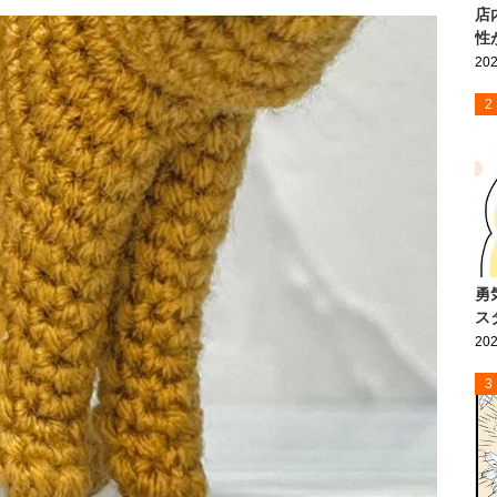
店
性
202
2
勇
ス
202
3