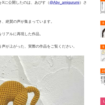
をXに公開したのは、あびす（
@Aby_amigurumi
）さ
き、絶賛の声が集まっています。
8
をリアルに再現した作品。
う声が上がった、実際の作品をご覧ください。
9
10