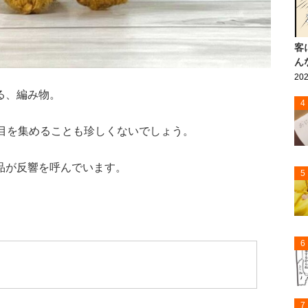
客
ん
202
る、編み物。
4
注目を集めることも珍しくないでしょう。
品が反響を呼んでいます。
5
6
7