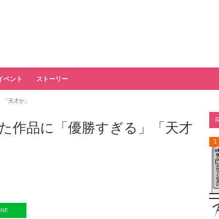
イベント
ストーリー
」「天才か」
た作品に「優勝すぎる」「天才
1
INE