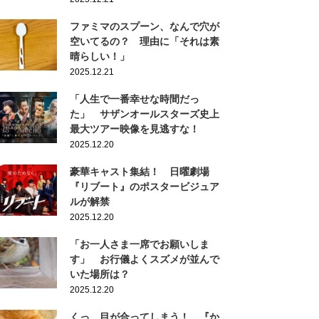
ファミマのスプーン、なんで穴が
空いてるの？ 理由に「それは素
晴らしい！」
2025.12.21
「人生で一番幸せな時間だっ
た」 サザンオールスターズ史上
最大ツアー映像を見逃すな！
2025.12.20
豪華キャスト集結！ 日曜劇場
『リブート』のポスタービジュア
ルが解禁
2025.12.20
「お一人さま一席でお願いしま
す」 お行儀よくスズメが並んで
いた場所は？
2025.12.20
くっ…目が合ってしまう！ 『か