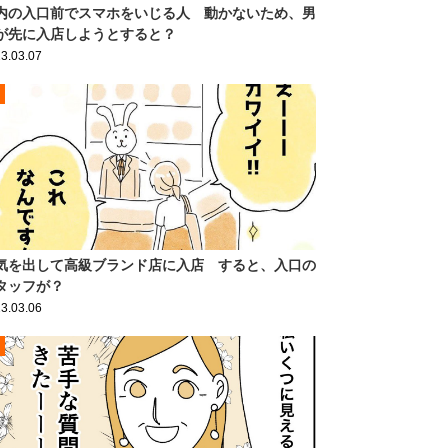
内の入口前でスマホをいじる人 動かないため、男
が先に入店しようとすると？
3.03.07
気を出して高級ブランド店に入店 すると、入口の
タッフが？
3.03.06