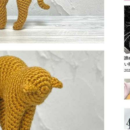
諦
い
202