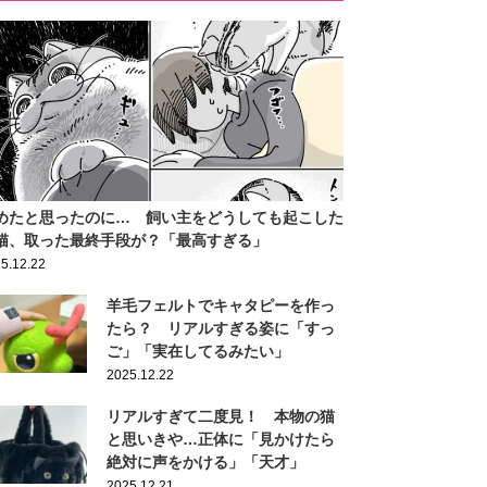
めたと思ったのに… 飼い主をどうしても起こした
猫、取った最終手段が？「最高すぎる」
5.12.22
羊毛フェルトでキャタピーを作っ
たら？ リアルすぎる姿に「すっ
ご」「実在してるみたい」
2025.12.22
リアルすぎて二度見！ 本物の猫
と思いきや…正体に「見かけたら
絶対に声をかける」「天才」
2025.12.21