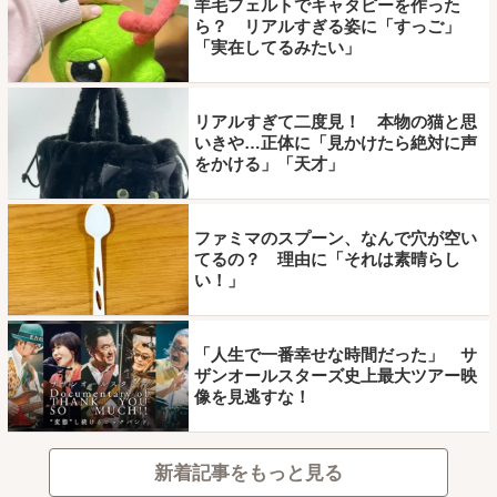
羊毛フェルトでキャタピーを作った
ら？ リアルすぎる姿に「すっご」
「実在してるみたい」
リアルすぎて二度見！ 本物の猫と思
いきや…正体に「見かけたら絶対に声
をかける」「天才」
ファミマのスプーン、なんで穴が空い
てるの？ 理由に「それは素晴らし
い！」
「人生で一番幸せな時間だった」 サ
ザンオールスターズ史上最大ツアー映
像を見逃すな！
新着記事をもっと見る