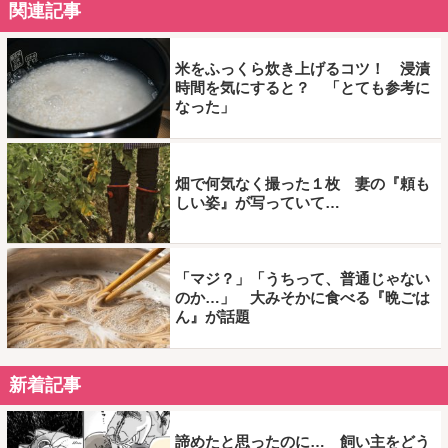
関連記事
米をふっくら炊き上げるコツ！ 浸漬
時間を気にすると？ 「とても参考に
なった」
畑で何気なく撮った１枚 妻の『頼も
しい姿』が写っていて…
「マジ？」「うちって、普通じゃない
のか…」 大みそかに食べる『晩ごは
ん』が話題
新着記事
諦めたと思ったのに… 飼い主をどう