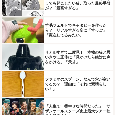
しても起こしたい猫、取った最終手段
が？「最高すぎる」
羊毛フェルトでキャタピーを作った
ら？ リアルすぎる姿に「すっご」
「実在してるみたい」
リアルすぎて二度見！ 本物の猫と思
いきや…正体に「見かけたら絶対に声
をかける」「天才」
ファミマのスプーン、なんで穴が空い
てるの？ 理由に「それは素晴らし
い！」
「人生で一番幸せな時間だった」 サ
ザンオールスターズ史上最大ツアー映