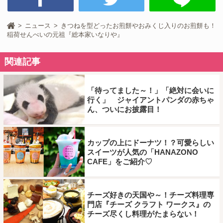
ニュース
きつねを型どったお煎餅やおみくじ入りのお煎餅も！
稲荷せんべいの元祖『総本家いなりや』
関連記事
「待ってました～！」「絶対に会いに
行く」 ジャイアントパンダの赤ちゃ
ん、ついにお披露目！
カップの上にドーナツ！？可愛らしい
スイーツが人気の「HANAZONO
CAFE」をご紹介♡
チーズ好きの天国や～！チーズ料理専
門店『チーズ クラフト ワークス』の
チーズ尽くし料理がたまらない！