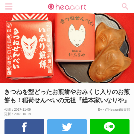
メニュー
きつねを型どったお煎餅やおみくじ入りのお煎
餅も！稲荷せんべいの元祖『総本家いなりや』
公開：
2017-11-09
By - @Heaaart編集部
更新：
2018-10-19