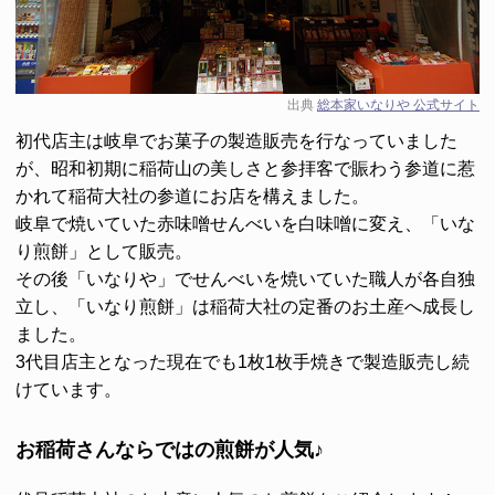
出典
総本家いなりや 公式サイト
初代店主は岐阜でお菓子の製造販売を行なっていました
が、昭和初期に稲荷山の美しさと参拝客で賑わう参道に惹
かれて
稲荷大社の参道
にお店を構えました。
岐阜で焼いていた赤味噌せんべいを
白味噌
に変え、
「いな
り煎餅」
として販売。
その後「いなりや」でせんべいを焼いていた職人が各自独
立し、「いなり煎餅」は稲荷大社の
定番のお土産
へ成長し
ました。
3代目店主となった現在でも1枚1枚
手焼き
で製造販売し続
けています。
お稲荷さんならではの煎餅が人気♪