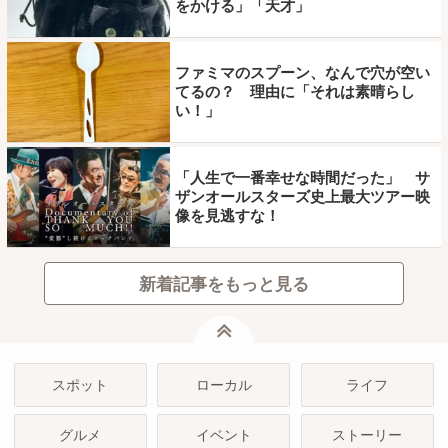
をかける」「天才」
ファミマのスプーン、なんで穴が空い
てるの？ 理由に「それは素晴らし
い！」
「人生で一番幸せな時間だった」 サ
ザンオールスターズ史上最大ツアー映
像を見逃すな！
新着記事をもっと見る
ページトップ
スポット
ローカル
ライフ
グルメ
イベント
ストーリー