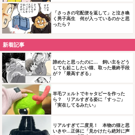
「さっきの宅配便を返して」と泣き喚
く男子高生 何が入っているのかと思
ったら？
新着記事
諦めたと思ったのに… 飼い主をどう
しても起こしたい猫、取った最終手段
が？「最高すぎる」
羊毛フェルトでキャタピーを作った
ら？ リアルすぎる姿に「すっご」
「実在してるみたい」
リアルすぎて二度見！ 本物の猫と思
いきや…正体に「見かけたら絶対に声