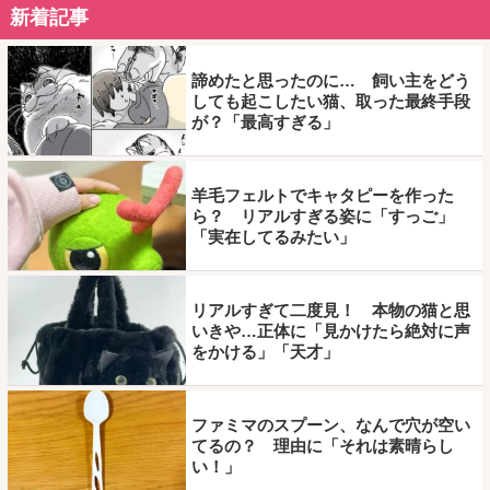
新着記事
諦めたと思ったのに… 飼い主をどう
しても起こしたい猫、取った最終手段
が？「最高すぎる」
羊毛フェルトでキャタピーを作った
ら？ リアルすぎる姿に「すっご」
「実在してるみたい」
リアルすぎて二度見！ 本物の猫と思
いきや…正体に「見かけたら絶対に声
をかける」「天才」
ファミマのスプーン、なんで穴が空い
てるの？ 理由に「それは素晴らし
い！」