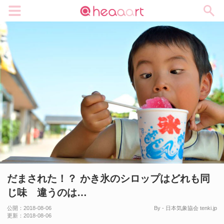
メニュー
だまされた！？ かき氷のシロップはどれも同
じ味 違うのは…
公開：
2018-08-06
By - 日本気象協会 tenki.jp
更新：
2018-08-06