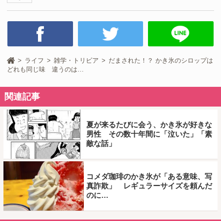
ライフ
雑学・トリビア
だまされた！？ かき氷のシロップは
どれも同じ味 違うのは…
関連記事
夏が来るたびに会う、かき氷が好きな
男性 その数十年間に「泣いた」「素
敵な話」
コメダ珈琲のかき氷が「ある意味、写
真詐欺」 レギュラーサイズを頼んだ
のに…