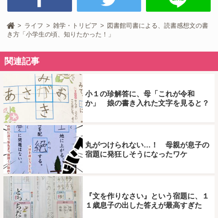
ライフ
雑学・トリビア
図書館司書による、読書感想文の書
き方「小学生の頃、知りたかった！」
関連記事
小１の珍解答に、母「これが令和
か」 娘の書き入れた文字を見ると？
丸がつけられない…！ 母親が息子の
宿題に発狂しそうになったワケ
『文を作りなさい』という宿題に、１
１歳息子の出した答えが最高すぎた