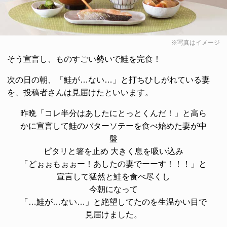
※写真はイメージ
そう宣言し、ものすごい勢いで鮭を完食！
次の日の朝、「鮭が…ない…」と打ちひしがれている妻
を、投稿者さんは見届けたといいます。
昨晩「コレ半分はあしたにとっとくんだ！」と高ら
かに宣言して鮭のバターソテーを食べ始めた妻が中
盤
ピタリと箸を止め 大きく息を吸い込み
「どぉぉもぉぉー！あしたの妻でーーす！！！」と
宣言して猛然と鮭を食べ尽くし
今朝になって
「…鮭が…ない…」と絶望してたのを生温かい目で
見届けました。