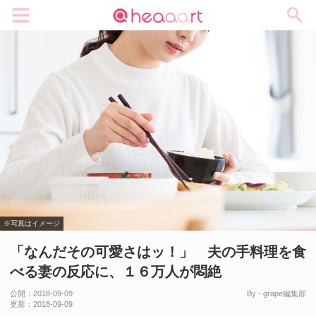
メニュー
※写真はイメージ
「なんだその可愛さはッ！」 夫の手料理を食
べる妻の反応に、１６万人が悶絶
公開：
2018-09-09
By - grape編集部
更新：
2018-09-09