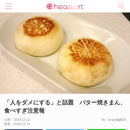
メニュー
「人をダメにする」と話題 バター焼きまん、
食べすぎ注意報
公開：
2018-12-13
By - grape編集部
更新：
2018-12-13