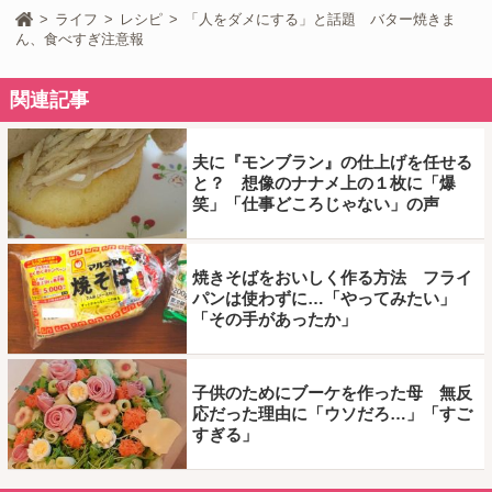
ライフ
レシピ
「人をダメにする」と話題 バター焼きま
ん、食べすぎ注意報
関連記事
夫に『モンブラン』の仕上げを任せる
と？ 想像のナナメ上の１枚に「爆
笑」「仕事どころじゃない」の声
焼きそばをおいしく作る方法 フライ
パンは使わずに…「やってみたい」
「その手があったか」
子供のためにブーケを作った母 無反
応だった理由に「ウソだろ…」「すご
すぎる」