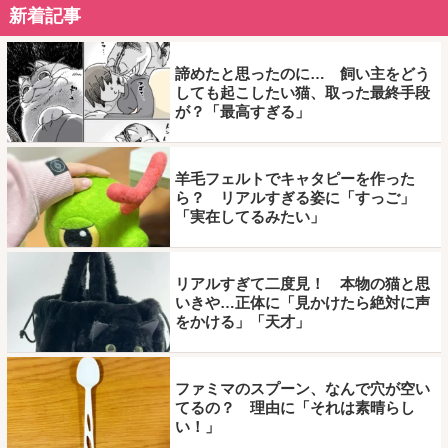
新着記事
諦めたと思ったのに… 飼い主をどう
しても起こしたい猫、取った最終手段
が？「最高すぎる」
羊毛フェルトでキャタピーを作った
ら？ リアルすぎる姿に「すっご」
「実在してるみたい」
リアルすぎて二度見！ 本物の猫と思
いきや…正体に「見かけたら絶対に声
をかける」「天才」
ファミマのスプーン、なんで穴が空い
てるの？ 理由に「それは素晴らし
い！」