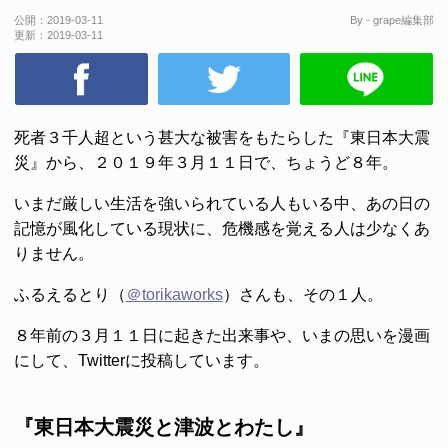
公開：
2019-03-11
By - grape編集部
更新：
2019-03-11
死者３千人超という甚大な被害をもたらした『東日本大震
災』から、２０１９年３月１１日で、ちょうど８年。
いまだ厳しい生活を強いられている人もいる中、あの日の
記憶が風化している現状に、危機感を覚える人は少なくあ
りません。
ふるえるとり（
＠torikaworks
）さんも、その１人。
８年前の３月１１日に起きた出来事や、いまの思いを漫画
にして、Twitterに投稿しています。
『東日本大震災と津波とわたし』