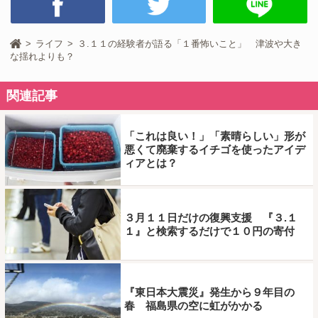
ライフ
３.１１の経験者が語る「１番怖いこと」 津波や大き
な揺れよりも？
関連記事
「これは良い！」「素晴らしい」形が
悪くて廃棄するイチゴを使ったアイデ
ィアとは？
３月１１日だけの復興支援 『３.１
１』と検索するだけで１０円の寄付
『東日本大震災』発生から９年目の
春 福島県の空に虹がかかる