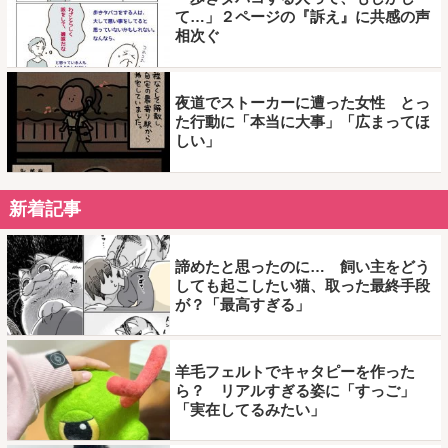
て…」２ページの『訴え』に共感の声
相次ぐ
夜道でストーカーに遭った女性 とっ
た行動に「本当に大事」「広まってほ
しい」
新着記事
諦めたと思ったのに… 飼い主をどう
しても起こしたい猫、取った最終手段
が？「最高すぎる」
羊毛フェルトでキャタピーを作った
ら？ リアルすぎる姿に「すっご」
「実在してるみたい」