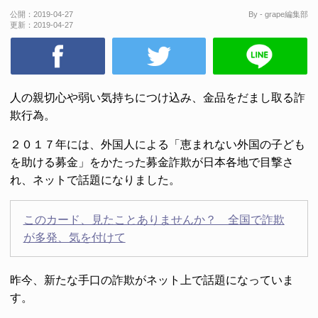
公開：
2019-04-27
By - grape編集部
更新：
2019-04-27
人の親切心や弱い気持ちにつけ込み、金品をだまし取る詐
欺行為。
２０１７年には、外国人による「恵まれない外国の子ども
を助ける募金」をかたった募金詐欺が日本各地で目撃さ
れ、ネットで話題になりました。
このカード、見たことありませんか？ 全国で詐欺
が多発、気を付けて
昨今、新たな手口の詐欺がネット上で話題になっていま
す。