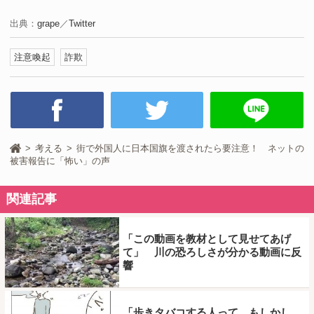
出典：
grape
／
Twitter
注意喚起
詐欺
考える
街で外国人に日本国旗を渡されたら要注意！ ネットの
被害報告に「怖い」の声
関連記事
「この動画を教材として見せてあげ
て」 川の恐ろしさが分かる動画に反
響
「歩きタバコする人って、もしかし