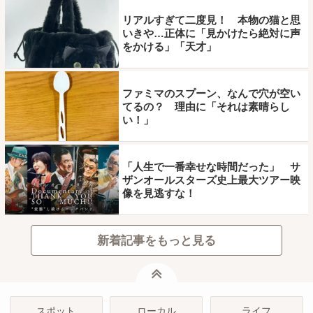
リアルすぎて二度見！ 本物の猫と思
いきや…正体に「見かけたら絶対に声
をかける」「天才」
ファミマのスプーン、なんで穴が空い
てるの？ 理由に「それは素晴らし
い！」
「人生で一番幸せな時間だった」 サ
ザンオールスターズ史上最大ツアー映
像を見逃すな！
新着記事をもっと見る
ページトップ
スポット
ローカル
ライフ