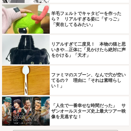
羊毛フェルトでキャタピーを作った
ら？ リアルすぎる姿に「すっご」
「実在してるみたい」
リアルすぎて二度見！ 本物の猫と思
いきや…正体に「見かけたら絶対に声
をかける」「天才」
ファミマのスプーン、なんで穴が空い
てるの？ 理由に「それは素晴らし
い！」
「人生で一番幸せな時間だった」 サ
ザンオールスターズ史上最大ツアー映
像を見逃すな！