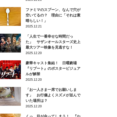
ファミマのスプーン、なんで穴が
空いてるの？ 理由に「それは素
晴らしい！」
2025.12.21
「人生で一番幸せな時間だっ
た」 サザンオールスターズ史上
最大ツアー映像を見逃すな！
2025.12.20
豪華キャスト集結！ 日曜劇場
『リブート』のポスタービジュア
ルが解禁
2025.12.20
「お一人さま一席でお願いしま
す」 お行儀よくスズメが並んで
いた場所は？
2025.12.20
くっ…目が合ってしまう！ 『か