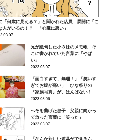
に「何歳に見える？」と聞かれた店員 展開に「こ
な人がいるの！？」「心臓に悪い」
3.03.07
兄が絶句した小３妹のメモ帳 そ
こに書かれていた言葉に「やば
い」
2023.03.07
「面白すぎて、無理！」「笑いす
ぎてお腹が痛い」 ひな祭りの
『家族写真』が、はんぱない！
2023.03.06
へそを曲げた息子 父親に向かっ
て放った言葉に「笑った」
2023.03.07
「なんか新しい遊具ができるん