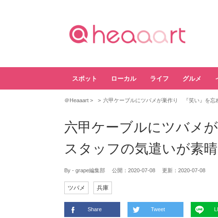
スポット
ローカル
ライフ
グルメ
＠Heaaart
六甲ケーブルにツバメが巣作り 『笑い』を忘
六甲ケーブルにツバメが
スタッフの気遣いが素晴
By - grape編集部
公開：
2020-07-08
更新：
2020-07-08
ツバメ
兵庫
Share
Tweet
L