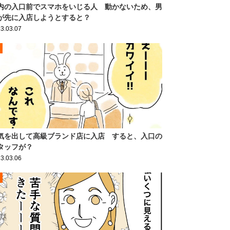
内の入口前でスマホをいじる人 動かないため、男
が先に入店しようとすると？
3.03.07
気を出して高級ブランド店に入店 すると、入口の
タッフが？
3.03.06