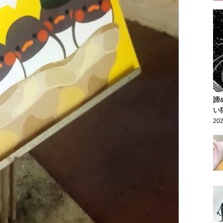
諦
い
202