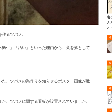
客
ん
202
を作るツバメ。
4
不衛生」「汚い」といった理由から、巣を落として
5
。
いた、ツバメの巣作りを知らせるポスター画像が数
6
また、ツバメに関する看板が設置されていました。
7