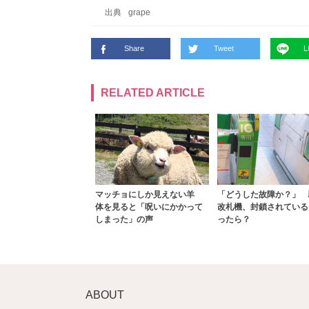
出典
grape
Share
Tweet
L
RELATED ARTICLE
マッチョにしか見えない羊
「どうした故障か？」 
体を見ると「呪いにかかって
改札機、封鎖されている
しまった」の声
ったら？
ABOUT