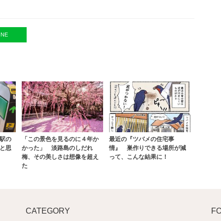
INE
駅の
「この景色を見るのに４年か
最近の『ツバメの住宅事
と思
かった」 淡路島のしだれ
情』 巣作りできる場所が減
梅、その美しさは想像を超え
って、こんな結果に！
た
CATEGORY
F