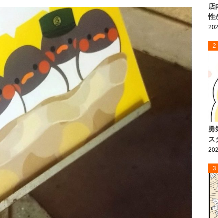
店
性
202
2
勇
ス
202
3