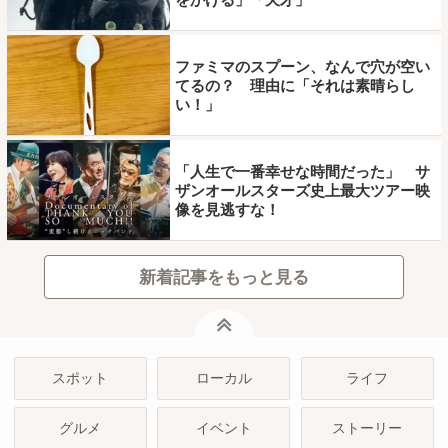
ファミマのスプーン、なんで穴が空い
てるの？ 理由に「それは素晴らし
い！」
「人生で一番幸せな時間だった」 サ
ザンオールスターズ史上最大ツアー映
像を見逃すな！
新着記事をもっと見る
ページトップ
スポット
ローカル
ライフ
グルメ
イベント
ストーリー