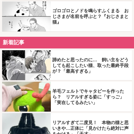
ゴロゴロとノドを鳴らすふくまる お
じさまが名前を呼ぶと？『おじさまと
猫』
新着記事
諦めたと思ったのに… 飼い主をどう
しても起こしたい猫、取った最終手段
が？「最高すぎる」
羊毛フェルトでキャタピーを作った
ら？ リアルすぎる姿に「すっご」
「実在してるみたい」
リアルすぎて二度見！ 本物の猫と思
いきや…正体に「見かけたら絶対に声
をかける」「天才」