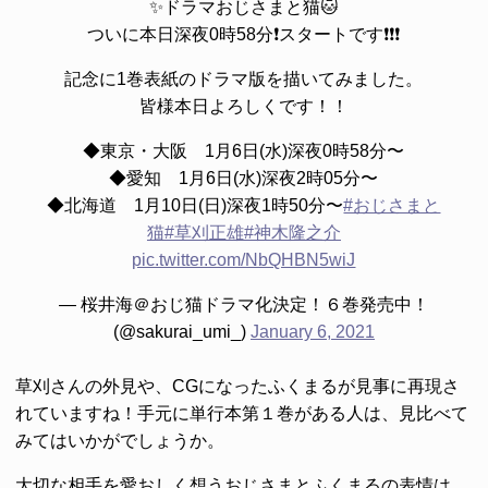
✨ドラマおじさまと猫🐱
ついに本日深夜0時58分❗️スタートです❗️❗️❗️
記念に1巻表紙のドラマ版を描いてみました。
皆様本日よろしくです！！
◆東京・大阪 1月6日(水)深夜0時58分〜
◆愛知 1月6日(水)深夜2時05分〜
◆北海道 1月10日(日)深夜1時50分〜
#おじさまと
猫
#草刈正雄
#神木隆之介
pic.twitter.com/NbQHBN5wiJ
— 桜井海＠おじ猫ドラマ化決定！６巻発売中！
(@sakurai_umi_)
January 6, 2021
草刈さんの外見や、CGになったふくまるが見事に再現さ
れていますね！手元に単行本第１巻がある人は、見比べて
みてはいかがでしょうか。
大切な相手を愛おしく想うおじさまとふくまるの表情は、