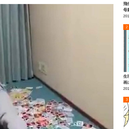
飛
母
201
2
生
画
201
3