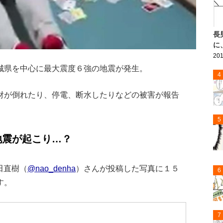
長
に
201
城県を中心に最大震度６強の地震が発生。
4
財が倒れたり、停電、断水したりなどの被害が報告
5
地震が起こり…？
原田直樹（
@nao_denha
）さんが投稿した写真に１５
6
す。
7