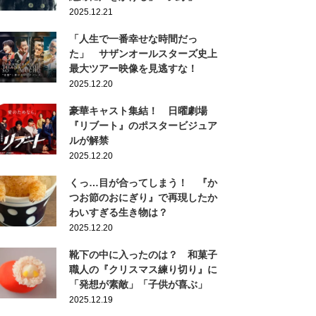
2025.12.21
「人生で一番幸せな時間だっ
た」 サザンオールスターズ史上
最大ツアー映像を見逃すな！
2025.12.20
豪華キャスト集結！ 日曜劇場
『リブート』のポスタービジュア
ルが解禁
2025.12.20
くっ…目が合ってしまう！ 『か
つお節のおにぎり』で再現したか
わいすぎる生き物は？
2025.12.20
靴下の中に入ったのは？ 和菓子
職人の『クリスマス練り切り』に
「発想が素敵」「子供が喜ぶ」
2025.12.19