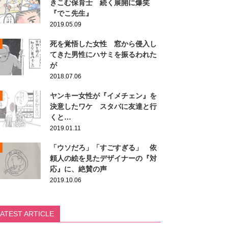
きこむ保育士 続く展開に爆笑
『でこ先生』
2019.05.09
死を覚悟した女性 窓から侵入し
てきた男性にハサミを振るわれた
が
2018.07.06
ヤンキー女性が『イメチェン』を
決意したワケ スタバに友達と行
くと…
2019.01.11
「ウソだろ」「すごすぎる」 依
頼人の絵を見たデザイナーの『対
応』に、絶賛の声
2019.10.06
LATEST ARTICLE