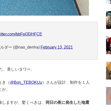
twitter.com/bbFpQDHFCE
ー (@nao_denha)
February 13, 2021
た、美しいタワー。
うき（
@Bon_TEBOKUu
）さんが設計、制作を１人
とか。
値しますが、驚くべきは、
同日の夜に発生した地震