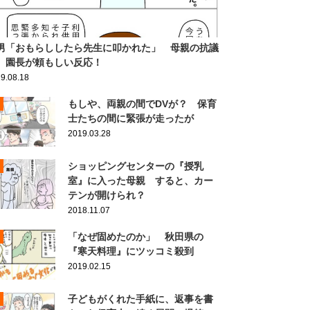
男「おもらししたら先生に叩かれた」 母親の抗議
、園長が頼もしい反応！
9.08.18
もしや、両親の間でDVが？ 保育
士たちの間に緊張が走ったが
2019.03.28
ショッピングセンターの『授乳
室』に入った母親 すると、カー
テンが開けられ？
2018.11.07
「なぜ固めたのか」 秋田県の
『寒天料理』にツッコミ殺到
2019.02.15
子どもがくれた手紙に、返事を書