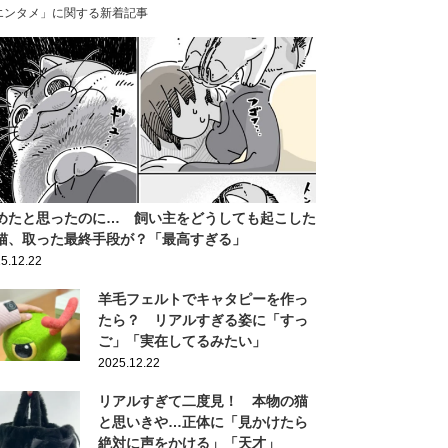
エンタメ」に関する新着記事
めたと思ったのに… 飼い主をどうしても起こした
猫、取った最終手段が？「最高すぎる」
5.12.22
羊毛フェルトでキャタピーを作っ
たら？ リアルすぎる姿に「すっ
ご」「実在してるみたい」
2025.12.22
リアルすぎて二度見！ 本物の猫
と思いきや…正体に「見かけたら
絶対に声をかける」「天才」