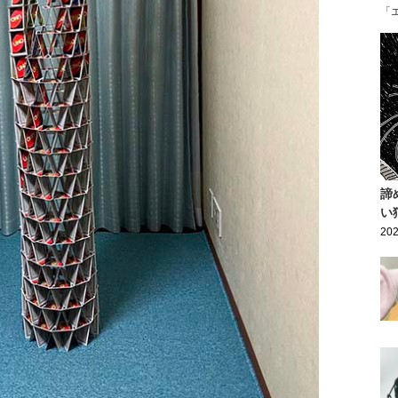
「
諦
い
202