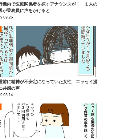
行機内で医療関係者を探すアナウンスが！ １人の
親が乗務員に声をかけると
9.09.26
理前に精神が不安定になっていた女性 エッセイ漫
に共感の声
9.08.14