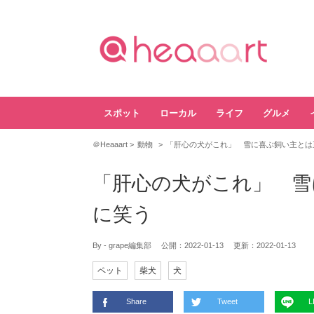
スポット
ローカル
ライフ
グルメ
＠Heaaart
動物
「肝心の犬がこれ」 雪に喜ぶ飼い主とは
「肝心の犬がこれ」 雪
に笑う
By - grape編集部
公開：
2022-01-13
更新：
2022-01-13
ペット
柴犬
犬
Share
Tweet
L