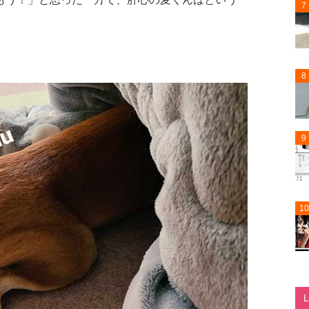
7
。
8
9
10