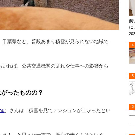
飼
に
202
、千葉県など、普段あまり積雪が見られない地域で
4
もいれば、公共交通機関の乱れや仕事への影響から
5
上がったものの？
6
nu
）さんは、積雪を見てテンションが上がったとい
もう！」と思った一方で、肝心の麦くんはという