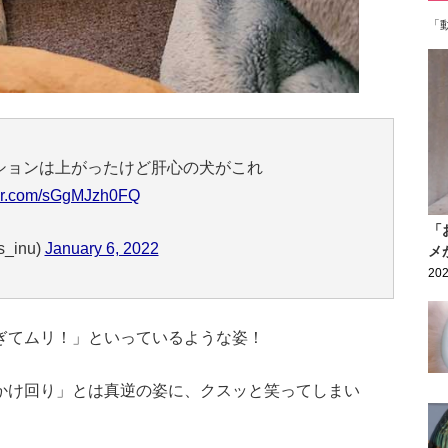
「
ションは上がったけど肝心の犬がこれ
tter.com/sGgMJzh0FQ
「
_inu)
January 6, 2022
メ
202
ぎてムリ！」といっているような姿！
かけ回り」とは真逆の姿に、クスッと笑ってしまい