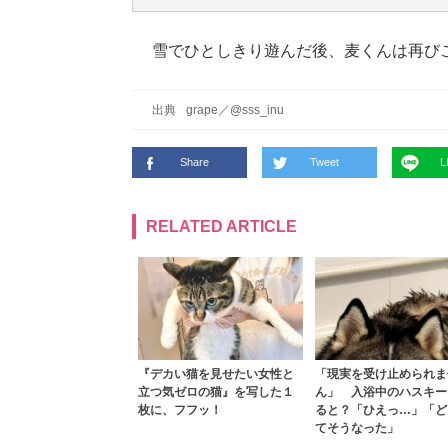
雪でひとしきり遊んだ後、麦くんは再び
出典
grape
／
@sss_inu
Share
Tweet
L
RELATED ARTICLE
『デカい猫を見せたい女性と
「現実を受け止められま
立つ気ゼロの猫』を写した１
ん」 入浴中のハスキー
枚に、フフッ！
ると？「ひえっ…」「ど
てそうなった」