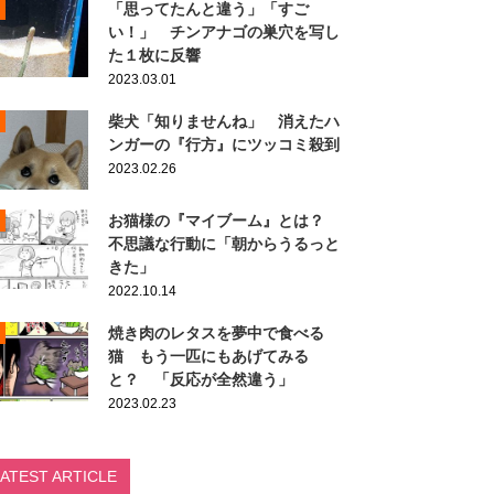
「思ってたんと違う」「すご
い！」 チンアナゴの巣穴を写し
た１枚に反響
2023.03.01
柴犬「知りませんね」 消えたハ
ンガーの『行方』にツッコミ殺到
2023.02.26
お猫様の『マイブーム』とは？
不思議な行動に「朝からうるっと
きた」
2022.10.14
焼き肉のレタスを夢中で食べる
猫 もう一匹にもあげてみる
と？ 「反応が全然違う」
2023.02.23
LATEST ARTICLE