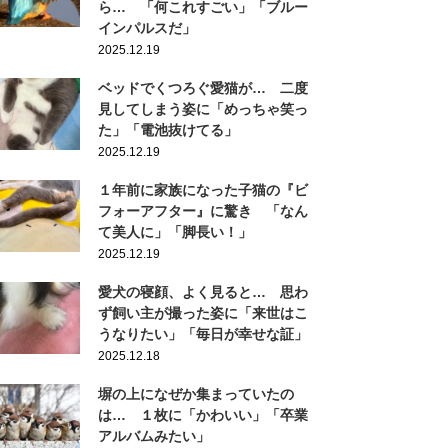
ら… 「何これすごい」「ブルー
インパルスだ」
2025.12.19
ベッドでくつろぐ愛猫が… 二度
見してしまう姿に「めっちゃ笑っ
た」「電池抜けてる」
2025.12.19
１年前に家族になった子猫の『ビ
フォーアフター』に驚き 「なん
て美人に」「脚長い！」
2025.12.19
愛犬の寝顔、よく見ると… 思わ
ず飼い主が撮った姿に「来世はこ
うなりたい」「毎日が幸せな証」
2025.12.18
塀の上になぜか集まっていたの
は… １枚に「かわいい」「卒業
アルバムみたい」