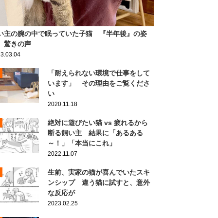
い主の腕の中で眠っていた子猫 『半年後』の姿
、驚きの声
3.03.04
「耐えられない環境で仕事をして
います」 その理由をご覧くださ
い
2020.11.18
絶対に遊びたい猫 vs 疲れるから
断る飼い主 結果に「あるある
～！」「本当にこれ」
2022.11.07
生前、実家の猫が喜んでいたスキ
ンシップ 違う猫に試すと、意外
な反応が
2023.02.25