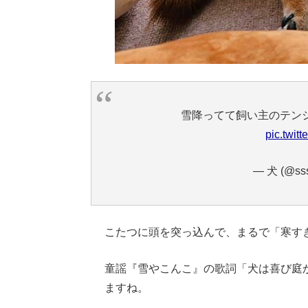
雪降ってて飼い主のテン
pic.twi
— 犬 (@sss
こたつに頭を突っ込んで、まるで「寒す
童謡『雪やこんこ』の歌詞「犬は喜び庭
ますね。