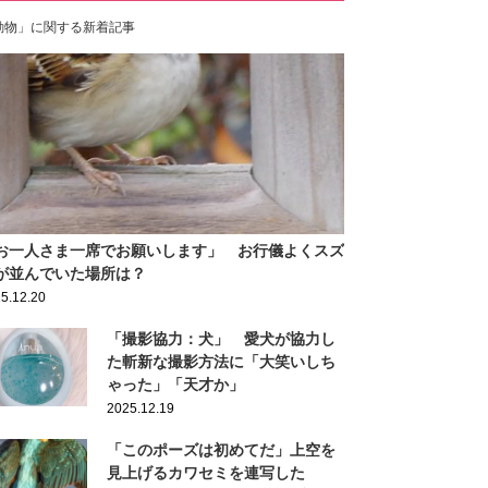
動物」に関する新着記事
お一人さま一席でお願いします」 お行儀よくスズ
が並んでいた場所は？
5.12.20
「撮影協力：犬」 愛犬が協力し
た斬新な撮影方法に「大笑いしち
ゃった」「天才か」
2025.12.19
「このポーズは初めてだ」上空を
見上げるカワセミを連写した