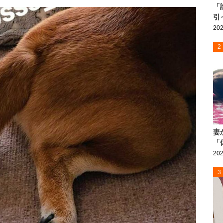
「
引
202
2
妻
「
202
3