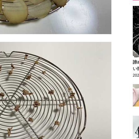
諦
い
202