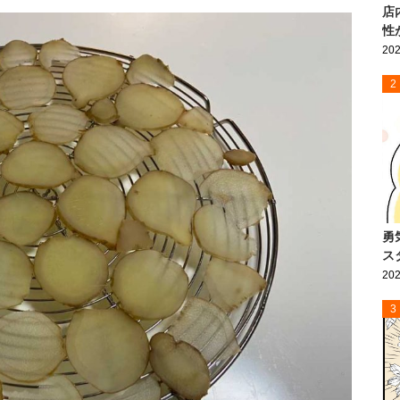
店
性
202
2
勇
ス
202
3