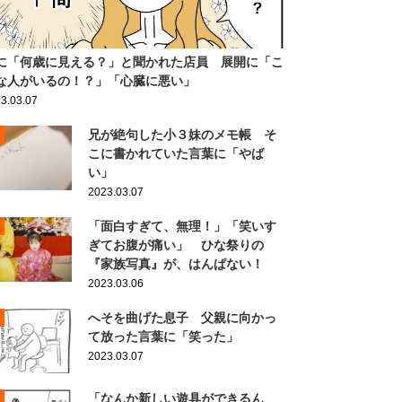
に「何歳に見える？」と聞かれた店員 展開に「こ
な人がいるの！？」「心臓に悪い」
3.03.07
兄が絶句した小３妹のメモ帳 そ
こに書かれていた言葉に「やば
い」
2023.03.07
「面白すぎて、無理！」「笑いす
ぎてお腹が痛い」 ひな祭りの
『家族写真』が、はんぱない！
2023.03.06
へそを曲げた息子 父親に向かっ
て放った言葉に「笑った」
2023.03.07
「なんか新しい遊具ができるん