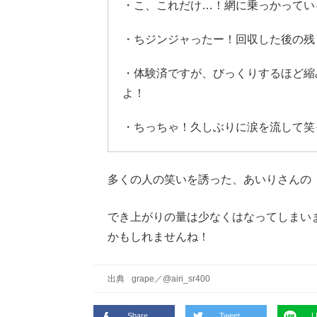
・こ、これだけ…！網に乗っかってい
・ちジンジャったー！回収した後の残
・体験済ですが、びっくりするほど縮
よ！
・ちっちゃ！久しぶりに涙を流して笑
多くの人の笑いを誘った、あいりさんの
でき上がりの量は少なくはなってしまい
かもしれませんね！
出典
grape
／
@airi_sr400
Share
Tweet
L