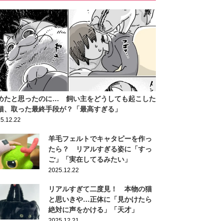
めたと思ったのに… 飼い主をどうしても起こした
猫、取った最終手段が？「最高すぎる」
5.12.22
羊毛フェルトでキャタピーを作っ
たら？ リアルすぎる姿に「すっ
ご」「実在してるみたい」
2025.12.22
リアルすぎて二度見！ 本物の猫
と思いきや…正体に「見かけたら
絶対に声をかける」「天才」
2025.12.21