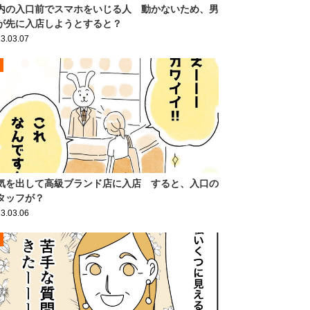
内の入口前でスマホをいじる人 動かないため、男
が先に入店しようとすると？
3.03.07
気を出して高級ブランド店に入店 すると、入口の
タッフが？
3.03.06