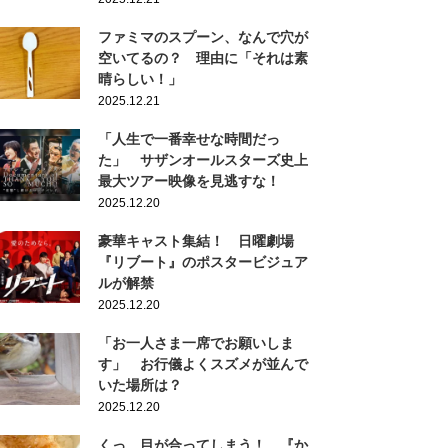
ファミマのスプーン、なんで穴が
空いてるの？ 理由に「それは素
晴らしい！」
2025.12.21
「人生で一番幸せな時間だっ
た」 サザンオールスターズ史上
最大ツアー映像を見逃すな！
2025.12.20
豪華キャスト集結！ 日曜劇場
『リブート』のポスタービジュア
ルが解禁
2025.12.20
「お一人さま一席でお願いしま
す」 お行儀よくスズメが並んで
いた場所は？
2025.12.20
くっ…目が合ってしまう！ 『か