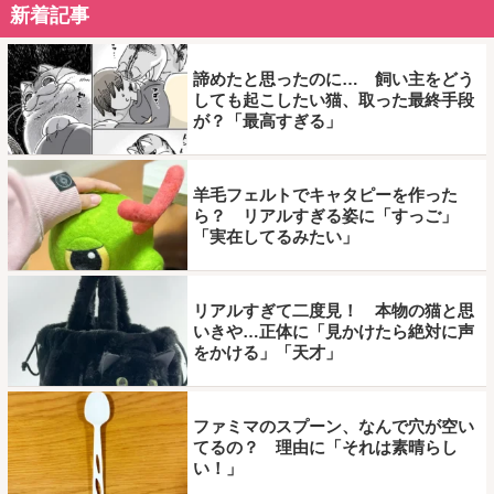
新着記事
諦めたと思ったのに… 飼い主をどう
しても起こしたい猫、取った最終手段
が？「最高すぎる」
羊毛フェルトでキャタピーを作った
ら？ リアルすぎる姿に「すっご」
「実在してるみたい」
リアルすぎて二度見！ 本物の猫と思
いきや…正体に「見かけたら絶対に声
をかける」「天才」
ファミマのスプーン、なんで穴が空い
てるの？ 理由に「それは素晴らし
い！」