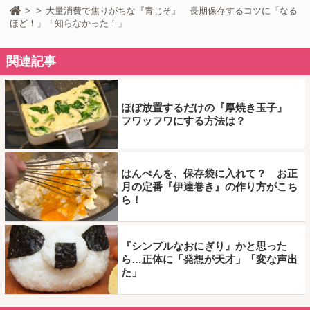
大量消費で焦りがちな『青じそ』 長期保存するコツに「なる
ほど！」「知らなかった！」
関連記事
ほぼ放置するだけの『厚焼き玉子』
フワッフワにする方法は？
はんぺんを、保存袋に入れて？ お正
月の定番『伊達巻き』の作り方がこち
ら！
『シンプルなおにぎり』かと思った
ら…正体に「発想が天才」「変な声出
た」