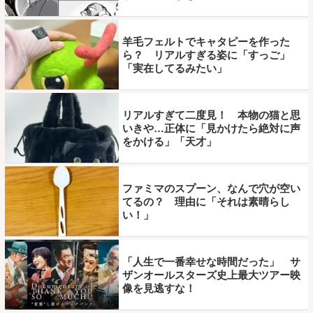
羊毛フェルトでキャタピーを作った
ら？ リアルすぎる姿に「すっご」
「実在してるみたい」
リアルすぎて二度見！ 本物の猫と思
いきや…正体に「見かけたら絶対に声
をかける」「天才」
ファミマのスプーン、なんで穴が空い
てるの？ 理由に「それは素晴らし
い！」
「人生で一番幸せな時間だった」 サ
ザンオールスターズ史上最大ツアー映
像を見逃すな！