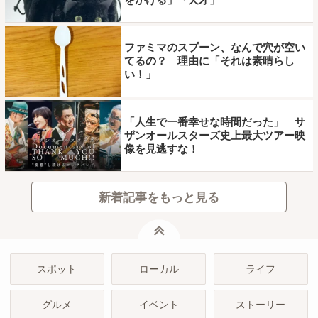
ファミマのスプーン、なんで穴が空い
てるの？ 理由に「それは素晴らし
い！」
「人生で一番幸せな時間だった」 サ
ザンオールスターズ史上最大ツアー映
像を見逃すな！
新着記事をもっと見る
ページトップ
スポット
ローカル
ライフ
グルメ
イベント
ストーリー