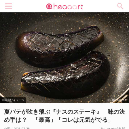
メニュー
※写真はイメージ
夏バテが吹き飛ぶ『ナスのステーキ』 味の決
め手は？ 「最高」「コレは元気がでる」
公開：
2023-07-28
By - grape編集部