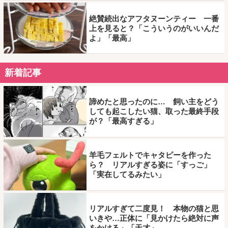
絶賛続出なアフタヌーンティー 一番
上を見ると？「こういうのがいいんだ
よ」「最高」
新着記事
諦めたと思ったのに… 飼い主をどう
しても起こしたい猫、取った最終手段
が？「最高すぎる」
羊毛フェルトでキャタピーを作った
ら？ リアルすぎる姿に「すっご」
「実在してるみたい」
リアルすぎて二度見！ 本物の猫と思
いきや…正体に「見かけたら絶対に声
をかける」「天才」