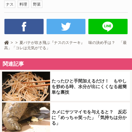
ナス
料理
野菜
夏バテが吹き飛ぶ『ナスのステーキ』 味の決め手は？ 「最
高」「コレは元気がでる」
関連記事
たったひと手間加えるだけ！ もやし
を炒める時、水分が出にくくなる超簡
単な裏技
カメにサツマイモを与えると？ 反応
に「めっちゃ笑った」「気持ちは分か
る」