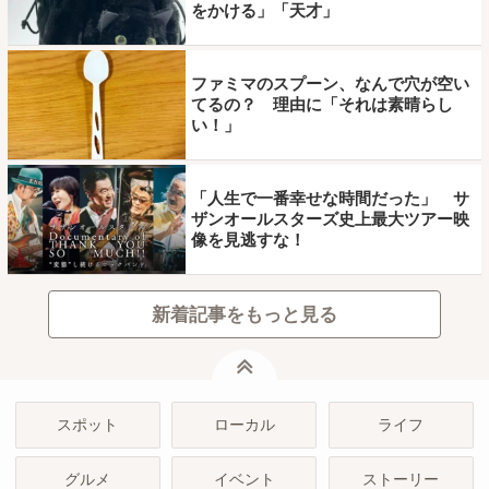
をかける」「天才」
ファミマのスプーン、なんで穴が空い
てるの？ 理由に「それは素晴らし
い！」
「人生で一番幸せな時間だった」 サ
ザンオールスターズ史上最大ツアー映
像を見逃すな！
新着記事をもっと見る
ページトップ
スポット
ローカル
ライフ
グルメ
イベント
ストーリー