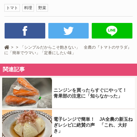
トマト
料理
野菜
「シンプルだからこそ飽きない」 全農の『トマトのサラダ』
に「簡単でウマい」「定番にしたい味」
関連記事
ニンジンを買ったらすぐにやって！
青果部の注意に「知らなかった」
電子レンジで簡単！ JA全農の新玉ね
ぎレシピに絶賛の声 「これ、大好
き」