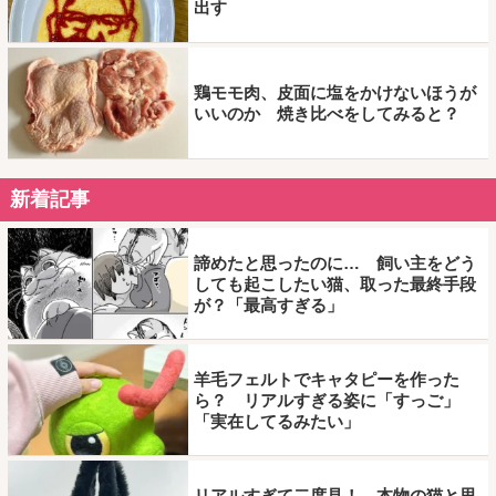
出す
鶏モモ肉、皮面に塩をかけないほうが
いいのか 焼き比べをしてみると？
新着記事
諦めたと思ったのに… 飼い主をどう
しても起こしたい猫、取った最終手段
が？「最高すぎる」
羊毛フェルトでキャタピーを作った
ら？ リアルすぎる姿に「すっご」
「実在してるみたい」
リアルすぎて二度見！ 本物の猫と思