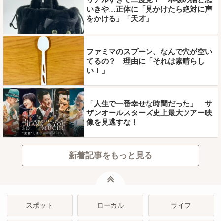
いきや…正体に「見かけたら絶対に声
をかける」「天才」
ファミマのスプーン、なんで穴が空い
てるの？ 理由に「それは素晴らし
い！」
「人生で一番幸せな時間だった」 サ
ザンオールスターズ史上最大ツアー映
像を見逃すな！
新着記事をもっと見る
ページトップ
スポット
ローカル
ライフ