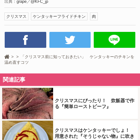
出典：
grape
／
@KFC_jp
クリスマス
ケンタッキーフライドチキン
肉
「クリスマス前に知っておきたい」 ケンタッキーのチキンを
温め直すコツ
関連記事
クリスマスにぴったり！ 炊飯器で作
る『簡単ローストビーフ』
クリスマスはケンタッキーでしょ！
用意された『そうじゃない物』に吹き