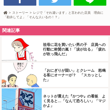
ストーリー
レジで「それ違います」と言われた店員 理由に
「勘弁してよ」「そんな人いるの！？」
関連記事
祖母に花を買いたい男の子 店員への
行動に称賛の嵐！「涙が出る」「疲れ
が吹っ飛んだ」
「おにぎりが固い」とクレーム 怒鳴
る客にオーナーが？ 「スカッとし
た」
ネットが震えた『かつや』の看板 よ
く見ると…「なんて恐ろしい」「マジ
かよ」