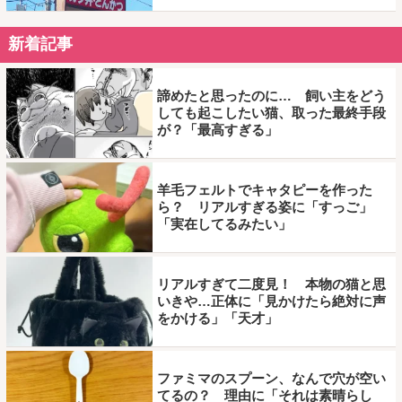
新着記事
諦めたと思ったのに… 飼い主をどう
しても起こしたい猫、取った最終手段
が？「最高すぎる」
羊毛フェルトでキャタピーを作った
ら？ リアルすぎる姿に「すっご」
「実在してるみたい」
リアルすぎて二度見！ 本物の猫と思
いきや…正体に「見かけたら絶対に声
をかける」「天才」
ファミマのスプーン、なんで穴が空い
てるの？ 理由に「それは素晴らし