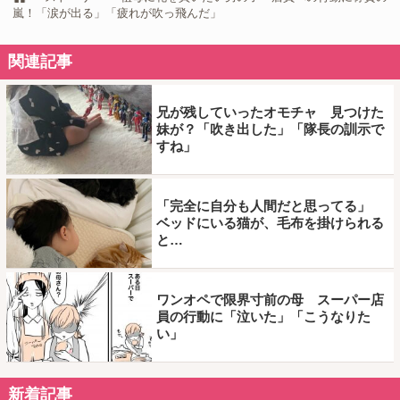
嵐！「涙が出る」「疲れが吹っ飛んだ」
関連記事
兄が残していったオモチャ 見つけた
妹が？「吹き出した」「隊長の訓示で
すね」
「完全に自分も人間だと思ってる」
ベッドにいる猫が、毛布を掛けられる
と…
ワンオペで限界寸前の母 スーパー店
員の行動に「泣いた」「こうなりた
い」
新着記事