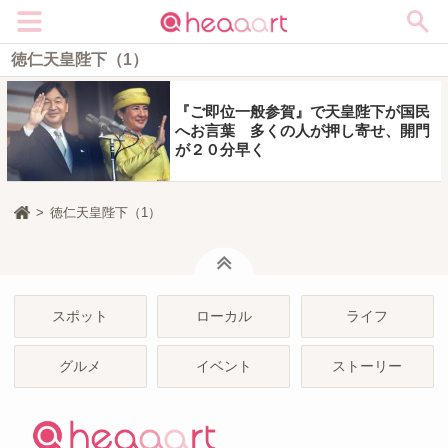
メニュー
徳仁天皇陛下（1）
『ご即位一般参賀』で天皇陛下が国民
へお言葉 多くの人が押し寄せ、開門
が２０分早く
徳仁天皇陛下（1）
ページトップ
スポット
ローカル
ライフ
グルメ
イベント
ストーリー