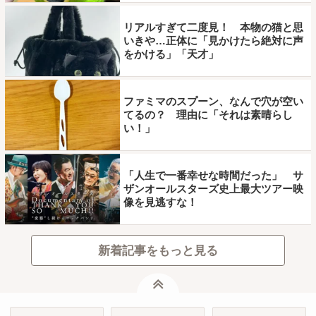
リアルすぎて二度見！ 本物の猫と思
いきや…正体に「見かけたら絶対に声
をかける」「天才」
ファミマのスプーン、なんで穴が空い
てるの？ 理由に「それは素晴らし
い！」
「人生で一番幸せな時間だった」 サ
ザンオールスターズ史上最大ツアー映
像を見逃すな！
新着記事をもっと見る
ページトップ