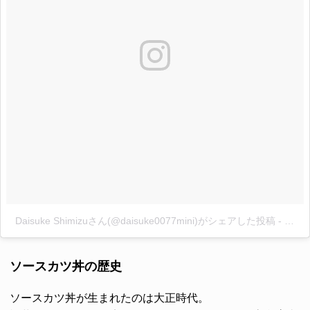
Daisuke Shimizuさん(@daisuke0077mini)がシェアした投稿
-
2017
ソースカツ丼の歴史
ソースカツ丼が生まれたのは大正時代。