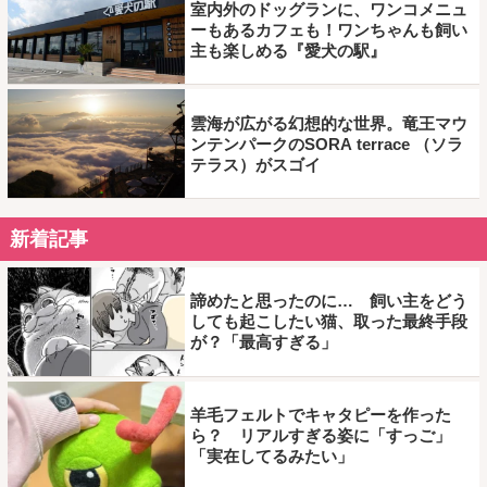
室内外のドッグランに、ワンコメニュ
ーもあるカフェも！ワンちゃんも飼い
主も楽しめる『愛犬の駅』
雲海が広がる幻想的な世界。竜王マウ
ンテンパークのSORA terrace （ソラ
テラス）がスゴイ
新着記事
諦めたと思ったのに… 飼い主をどう
しても起こしたい猫、取った最終手段
が？「最高すぎる」
羊毛フェルトでキャタピーを作った
ら？ リアルすぎる姿に「すっご」
「実在してるみたい」