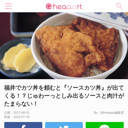
メニュー
福井でカツ丼を頼むと『ソースカツ丼』が出て
くる！？じゅわーっとしみ出るソースと肉汁が
たまらない！
公開：
2017-08-01
By - @Heaaart編集部
更新：
2018-07-20