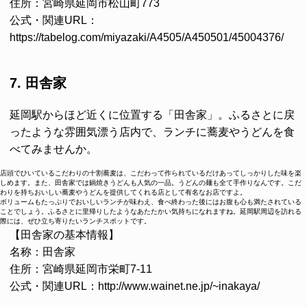
住所：宮崎県延岡市松山町773
公式・関連URL：
https://tabelog.com/miyazaki/A4505/A450501/45004376/
7. 田舎家
延岡駅からほど近くに位置する「田舎家」。ふるさとに戻
ったような雰囲気漂う店内で、ランチに蕎麦やうどんを食
べてみませんか。
店頭でひいているこだわりの十割蕎麦は、こだわって作られているだけあってしっかりした味を楽
しめます。また、田舎家では鍋焼きうどんも人気の一品。うどんの麺も全て手作りなんです。こだ
わりを持ちおいしい蕎麦やうどんを提供してくれる店として有名なお店ですよ。
ボリュームもたっぷりでおいしいランチが味わえ、食べ終わった後にはお腹も心も満たされている
ことでしょう。ふるさとに里帰りしたようなあたたかい気持ちになれますね。延岡駅周辺を訪れる
際には、ぜひ立ち寄りたいランチスポットです。
【田舎家の基本情報】
名称：田舎家
住所：宮崎県延岡市栄町7-11
公式・関連URL：http://www.wainet.ne.jp/~inakaya/