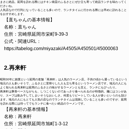
まさに絶品。延岡を訪れる際にはチキン南蛮のふるさとにぜひ立ち寄って絶品ランチを味わってく
ださいね。
人気店なので行列になっていることも多いので、ランチタイムに行かれる際には早めに訪れること
をおすすめします。
【直ちゃんの基本情報】
名称：直ちゃん
住所：宮崎県
延岡市
栄町9-39-3
公式・関連URL：
https://tabelog.com/miyazaki/A4505/A450501/45000063
2.再来軒
昭和30年に創業という延岡の老舗「再来軒」は人気のラーメン店。子供の頃から通っているという
地元の人も多いそうで、ふるさとに里帰りした人も立ち寄るというラーメン店です。地元の人にも
よく知られる再来軒は延岡のふるさとの味がするラーメンとも言え、ランチにもぴったり。
再来軒は豚骨ベースながらも、しつこくないのであっさり食べられるのが特徴的。麺にはコシがあ
り、スープは飲み干してしまいそうなおいしさ。何度もリピートしている人が多いというのも頷け
ます。地元の人にもとても人気の店なのでランチタイムは混雑していることも多いのですが、延岡
を訪れる際には待ってでもランチに食べたい絶品のラーメンです。
【再来軒の基本情報】
名称：再来軒
住所：宮崎県延岡市旭町1-3-12