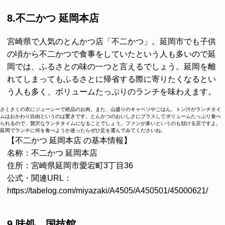
8.不二かつ 延岡本店
宮崎県で人気のとんかつ店「不二かつ」。延岡市でも子供
の頃から不二かつで食事をしていたという人も多いので延
岡では、ふるさとの味の一つと言えるでしょう。延岡を離
れてしまってもふるさとに帰省する際に寄りたくなるとい
う人も多く、ボリュームたっぷりのランチを味わえます。
さくさくの衣にジューシーで絶品のお肉。また、山盛りのキャベツやごはん、トン汁がランチタイ
ムはおかわり自由というのは驚きです。とんかつのおいしさにプラスしてボリュームたっぷり食べ
られるので、贅沢なランチタイムになることでしょう。ファンが多いというのも頷ける店ですよ。
延岡でランチに何を食べようか迷ったらぜひ足を運んでみてくださいね。
【不二かつ 延岡本店 の基本情報】
名称：不二かつ 延岡本店
住所：宮崎県延岡市愛宕町3丁目36
公式・関連URL：
https://tabelog.com/miyazaki/A4505/A450501/45000621/
9.味処 国技館