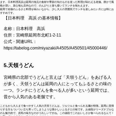
ます。日本料理高浜は延岡の地元の食材や季節の旬のものを使った料理が味わえる老舗。静かで風
格が漂い、居心地も店内なので、のんびりと落ち着いてランチを味わえます。
延岡で名物のふるさと料理を味わいながら、少し大人の雰囲気でランチを楽しみたい方には特にお
すすめです。
【日本料理 高浜 の基本情報】
名称：日本料理 高浜
住所：宮崎県延岡市北町1-2-11
公式・関連URL：
https://tabelog.com/miyazaki/A4505/A450501/45000446/
5.天領うどん
宮崎県の北部でうどんと言えば「天領うどん」をあげる人
が多く、天領うどんは延岡の人にとってもふるさとの味の
一つ。ランチにうどんを食べる人が多いという延岡では、
昔から人気のある老舗です。
こどもから大人まで食べやすく人気の天領うどんは、ツルツルと食べられる麺が特徴。延岡に里帰
りする方もついつい立ち寄ってしまうような懐かしいふるさとの味です。お値段がリーズナブルな
のも魅力的で、庶民の味方なのがうれしいですね。この値段でこのおいしさが食べられるなんて！