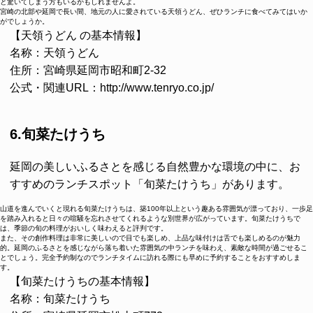
と驚いてしまう方もいるかもしれませんよ。
宮崎の北部や延岡で長い間、地元の人に愛されている天領うどん、ぜひランチに食べてみてはいか
がでしょうか。
【天領うどん の基本情報】
名称：天領うどん
住所：宮崎県延岡市昭和町2-32
公式・関連URL：http://www.tenryo.co.jp/
6.旬菜たけうち
延岡の美しいふるさとを感じる自然豊かな環境の中に、お
すすめのランチスポット「旬菜たけうち」があります。
山道を進んでいくと現れる旬菜たけうちは、築100年以上という趣ある雰囲気が漂っており、一歩足
を踏み入れると日々の喧騒を忘れさせてくれるような別世界が広がっています。旬菜たけうちで
は、季節の旬の料理がおいしく味わえると評判です。
また、その創作料理は非常に美しいので目でも楽しめ、上品な味付けは舌でも楽しめるのが魅力
的。延岡のふるさとを感じながら落ち着いた雰囲気の中ランチを味わえ、素敵な時間が過ごせるこ
とでしょう。完全予約制なのでランチタイムに訪れる際にも早めに予約することをおすすめしま
す。
【旬菜たけうちの基本情報】
名称：旬菜たけうち