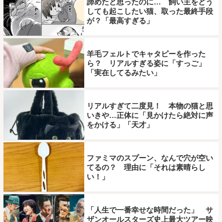
諦めたと思ったのに… 飼い主をどう
しても起こしたい猫、取った最終手段
が？「最高すぎる」
羊毛フェルトでキャタピーを作った
ら？ リアルすぎる姿に「すっご」
「実在してるみたい」
リアルすぎて二度見！ 本物の猫と思
いきや…正体に「見かけたら絶対に声
をかける」「天才」
ファミマのスプーン、なんで穴が空い
てるの？ 理由に「それは素晴らし
い！」
「人生で一番幸せな時間だった」 サ
ザンオールスターズ史上最大ツアー映