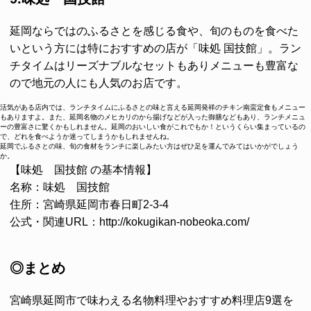
延岡ならではのふるさとを感じる食や、旬のものを食べた
いという方には特におすすめの店が「味処 国技館」。ラン
チタイムはリーズナブルなセットもありメニューも豊富な
ので地元の人にも人気のお店です。
活気がある店内では、ランチタイムにふるさとの味と言える延岡発祥のチキン南蛮定食もメニュー
もありますよ。また、延岡名物のメヒカリのから揚げなどが入った御膳などもあり、ランチメニュ
ーの豊富さに驚くかもしれません。延岡のおいしい食がこれでもか！というくらい集まっているの
で、どれを食べようか迷ってしまうかもしれませんね。
延岡でふるさとの味、旬の食材をランチに楽しみたい方はぜひ足を運んでみてはいかがでしょう
か。
【味処 国技館 の基本情報】
名称：味処 国技館
住所：宮崎県延岡市春日町2-3-4
公式・関連URL：http://kokugikan-nobeoka.com/
◎まとめ
宮崎県延岡市で味わえる名物料理やおすすめ料理店9選を