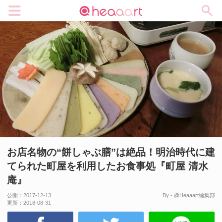
メニュー
お店名物の“餅しゃぶ膳”は絶品！明治時代に建
てられた町屋を利用したお食事処『町屋 清水
庵』
公開：
2017-12-13
By - @Heaaart編集部
更新：
2018-08-31