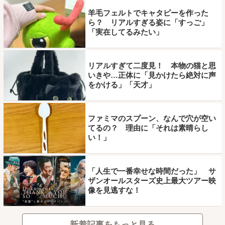
羊毛フェルトでキャタピーを作った
ら？ リアルすぎる姿に「すっご」
「実在してるみたい」
リアルすぎて二度見！ 本物の猫と思
いきや…正体に「見かけたら絶対に声
をかける」「天才」
ファミマのスプーン、なんで穴が空い
てるの？ 理由に「それは素晴らし
い！」
「人生で一番幸せな時間だった」 サ
ザンオールスターズ史上最大ツアー映
像を見逃すな！
新着記事をもっと見る