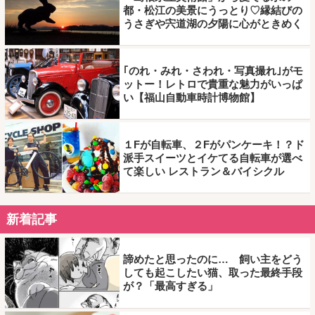
都・松江の美景にうっとり♡縁結びの
うさぎや宍道湖の夕陽に心がときめく
｢のれ・みれ・さわれ・写真撮れ｣がモ
ットー！レトロで貴重な魅力がいっぱ
い【福山自動車時計博物館】
１Fが自転車、２Fがパンケーキ！？ド
派手スイーツとイケてる自転車が選べ
て楽しい レストラン＆バイシクル
新着記事
諦めたと思ったのに… 飼い主をどう
しても起こしたい猫、取った最終手段
が？「最高すぎる」