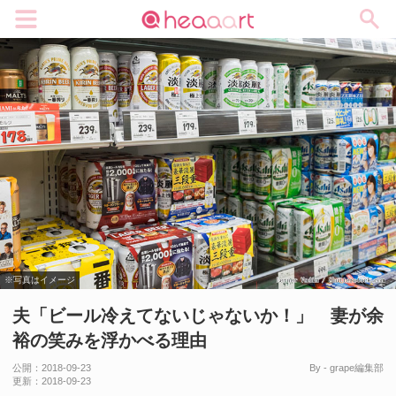
メニュー
※写真はイメージ
夫「ビール冷えてないじゃないか！」 妻が余
裕の笑みを浮かべる理由
公開：
2018-09-23
By - grape編集部
更新：
2018-09-23