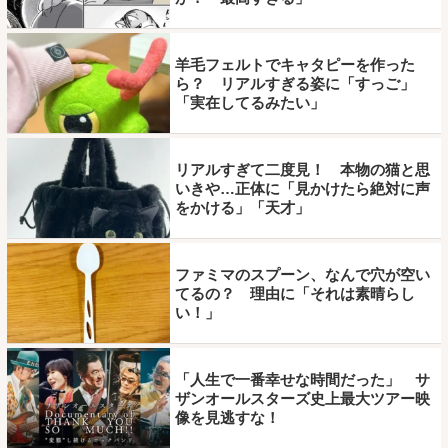
羊毛フェルトでキャタピーを作った
ら？ リアルすぎる姿に「すっご」
「実在してるみたい」
リアルすぎて二度見！ 本物の猫と思
いきや…正体に「見かけたら絶対に声
をかける」「天才」
ファミマのスプーン、なんで穴が空い
てるの？ 理由に「それは素晴らし
い！」
「人生で一番幸せな時間だった」 サ
ザンオールスターズ史上最大ツアー映
像を見逃すな！