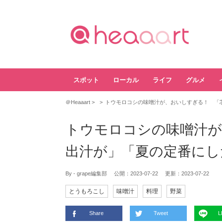
スポット
ローカル
ライフ
グルメ
＠Heaaart
トウモロコシの味噌汁が、おいしすぎる！ 「
トウモロコシの味噌汁が
出汁が」「夏の定番にし
By - grape編集部
公開：
2023-07-22
更新：
2023-07-22
とうもろこし
味噌汁
料理
野菜
Share
Tweet
L