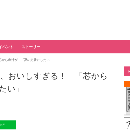
イベント
ストーリー
芯から出汁が」「夏の定番にしたい」
、おいしすぎる！ 「芯から
1
たい」
INE