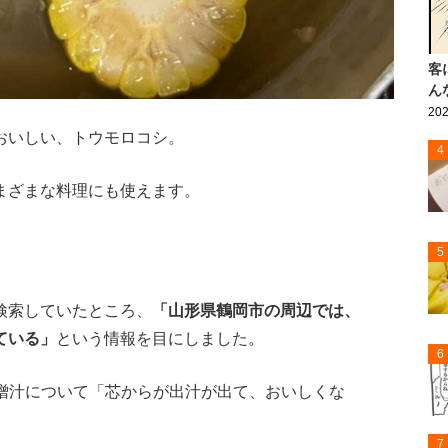
客
ん
202
おいしい、トウモロコシ。
4
まざまな料理にも使えます。
5
検索していたところ、
「山形県鶴岡市の周辺では、
ている」
という情報を目にしました。
6
シの味噌汁について「芯からが出汁が出て、おいしくな
7