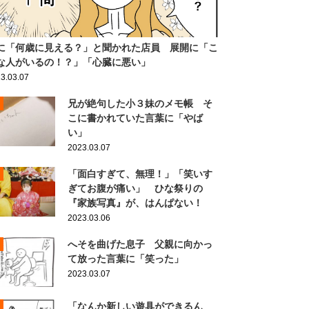
に「何歳に見える？」と聞かれた店員 展開に「こ
な人がいるの！？」「心臓に悪い」
3.03.07
兄が絶句した小３妹のメモ帳 そ
こに書かれていた言葉に「やば
い」
2023.03.07
「面白すぎて、無理！」「笑いす
ぎてお腹が痛い」 ひな祭りの
『家族写真』が、はんぱない！
2023.03.06
へそを曲げた息子 父親に向かっ
て放った言葉に「笑った」
2023.03.07
「なんか新しい遊具ができるん