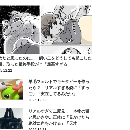
めたと思ったのに… 飼い主をどうしても起こした
猫、取った最終手段が？「最高すぎる」
5.12.22
羊毛フェルトでキャタピーを作っ
たら？ リアルすぎる姿に「すっ
ご」「実在してるみたい」
2025.12.22
リアルすぎて二度見！ 本物の猫
と思いきや…正体に「見かけたら
絶対に声をかける」「天才」
2025.12.21