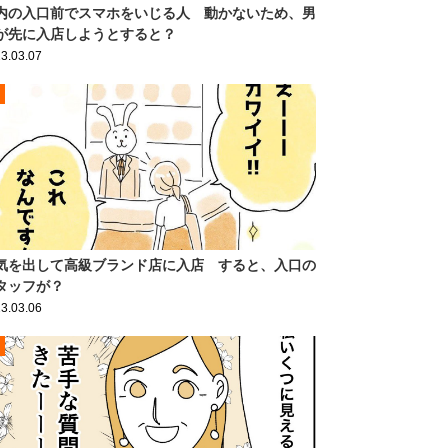
内の入口前でスマホをいじる人 動かないため、男
が先に入店しようとすると？
3.03.07
気を出して高級ブランド店に入店 すると、入口の
タッフが？
3.03.06