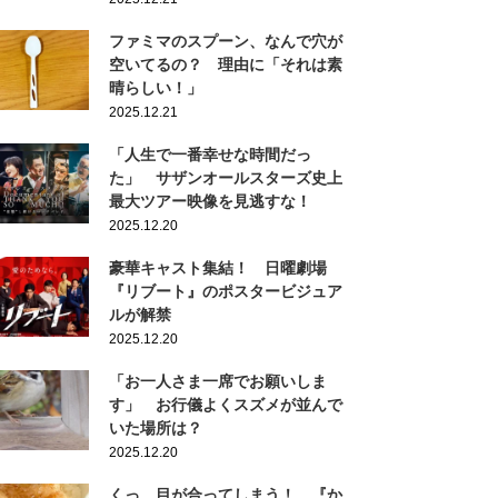
ファミマのスプーン、なんで穴が
空いてるの？ 理由に「それは素
晴らしい！」
2025.12.21
「人生で一番幸せな時間だっ
た」 サザンオールスターズ史上
最大ツアー映像を見逃すな！
2025.12.20
豪華キャスト集結！ 日曜劇場
『リブート』のポスタービジュア
ルが解禁
2025.12.20
「お一人さま一席でお願いしま
す」 お行儀よくスズメが並んで
いた場所は？
2025.12.20
くっ…目が合ってしまう！ 『か