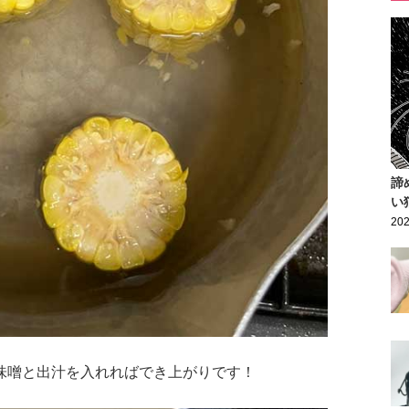
諦
い
202
味噌と出汁を入れればでき上がりです！