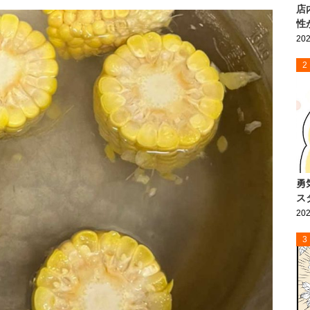
店
性
202
2
勇
ス
202
3